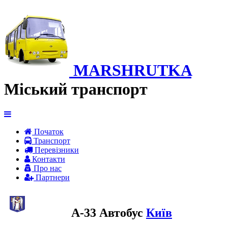
MARSHRUTKA
Міський транспорт
Початок
Транспорт
Перевiзники
Контакти
Про нас
Партнери
A-33 Автобус
Київ