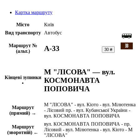
Картка маршруту
Місто
Київ
Вид транспорту
Автобус
Маршрут №
A-33
30 ₴
(альт.)
М "ЛІСОВА" — вул.
Кінцеві зупинки
КОСМОНАВТА
•
ПОПОВИЧА
М "ЛІСОВА" - вул. Кіото - вул. Мілютенка
Маршрут
- Лісовий пр. - вул. Кубанської України -
(прямий) →
вул. КОСМОНАВТА ПОПОВИЧА
вул. КОСМОНАВТА ПОПОВИЧА - пр.
Маршрут
Лісовий - вул. Мілютенка - вул. Кіото - М
(зворотній) ←
"ЛІСОВА"