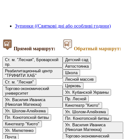
Зупинки ((Святкові дні або особливі години)
Прямой маршрут:
Обратный маршрут:
Ст. м. "Лесная", Броварской
Детский сад
пр.
Автостоянка
Реабилитационный центр
Школа
"ТРИНИТИ ХАБ"
Лесной массив
Ст. м. "Лесная"
Церковь
Торгово-экономический
Ул. Кубанской Украины
университет
Пр. Лесной
Ул. Василия Иваниса
(Николая Матеюка)
Кинотеатр "Киото"
Ул. Шолом-Алейхема
Ул. Шолом-Алейхема
Пл. Конотопской битвы
Пл. Конотопской битвы
Кинотеатр "Киото"
Ул. Василия Иваниса
(Николая Матеюка)
Ул. Милютенко
Торгово-экономический
Почта