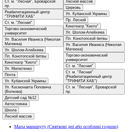
Ст. м. "Лесная", Броварской
Лесной массив
пр.
Церковь
Реабилитационный центр
Ул. Кубанской Украины
"ТРИНИТИ ХАБ"
Пр. Лесной
Ст. м. "Лесная"
Кинотеатр "Киото"
Торгово-экономический
Ул. Шолом-Алейхема
университет
Пл. Конотопской битвы
Ул. Василия Иваниса (Николая
Матеюка)
Ул. Василия Иваниса (Николая
Матеюка)
Ул. Шолом-Алейхема
Торгово-экономический
Пл. Конотопской битвы
университет
Кинотеатр "Киото"
Ст. м. "Лесная"
Ул. Милютенко
Ст. м. "Лесная"
Почта
(Реабилитационный центр
Ул. Кубанской Украины
"ТРИНИТИ ХАБ")
Ул. Космонавта Поповича
Ст. м. "Лесная", Броварской
(Волкова)
пр.
Детский сад №12
Автостоянка
Школа
Лесной массив
Мапа маршруту (Святкові дні або особливі години)