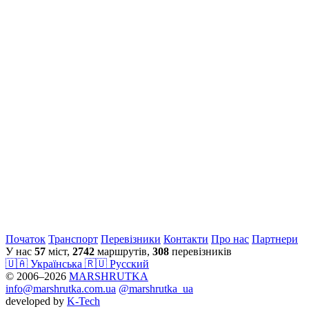
Початок
Транспорт
Перевiзники
Контакти
Про нас
Партнери
У нас
57
міст,
2742
маршрутів,
308
перевізників
🇺🇦 Українська
🇷🇺 Русский
© 2006–2026
MARSHRUTKA
info@marshrutka.com.ua
@marshrutka_ua
developed by
K-Tech