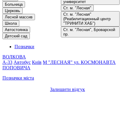
университет
Больница
Ст. м. "Лесная"
Церковь
Ст. м. "Лесная"
Лесной массив
(Реабилитационный центр
Школа
"ТРИНИТИ ХАБ")
Автостоянка
Ст. м. "Лесная", Броварской
пр.
Детский сад
Позначки
ВОЛКОВА
A-33
Автобус
Київ
М "ЛЕСНАЯ"
ул. КОСМОНАВТА
ПОПОВИЧА
Позначки міста
Залишити відгук