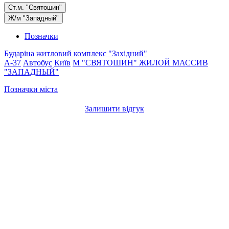
Ст.м. "Святошин"
Ж/м "Западный"
Позначки
Бударіна
житловий комплекс "Західний"
A-37
Автобус
Київ
М "СВЯТОШИН"
ЖИЛОЙ МАССИВ
"ЗАПАДНЫЙ"
Позначки міста
Залишити відгук