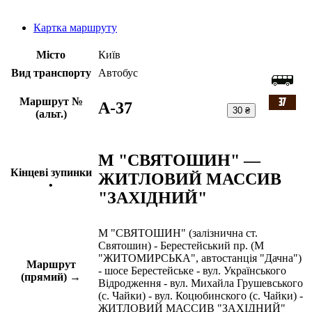
Картка маршруту
Місто
Київ
Вид транспорту
Автобус
Маршрут №
A-37
30 ₴
(альт.)
М "СВЯТОШИН" —
Кінцеві зупинки
ЖИТЛОВИЙ МАССИВ
•
"ЗАХІДНИЙ"
М "СВЯТОШИН" (залізнична ст.
Святошин) - Берестейський пр. (М
"ЖИТОМИРСЬКА", автостанція "Дачна")
Маршрут
- шосе Берестейське - вул. Українського
(прямий) →
Відродження - вул. Михайла Грушевського
(с. Чайки) - вул. Коцюбинского (с. Чайки) -
ЖИТЛОВИЙ МАССИВ "ЗАХІДНИЙ"