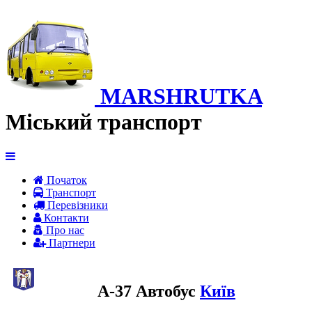
MARSHRUTKA
Міський транспорт
Початок
Транспорт
Перевiзники
Контакти
Про нас
Партнери
A-37 Автобус
Київ