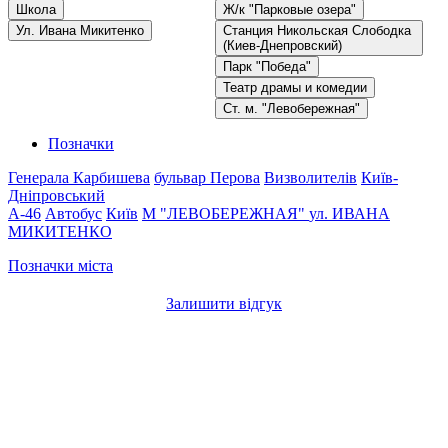
Школа
Ж/к "Парковые озера"
Ул. Ивана Микитенко
Станция Никольская Слободка
(Киев-Днепровский)
Парк "Победа"
Театр драмы и комедии
Ст. м. "Левобережная"
Позначки
Генерала Карбишева
бульвар Перова
Визволителів
Київ-
Дніпровський
A-46
Автобус
Київ
М "ЛЕВОБЕРЕЖНАЯ"
ул. ИВАНА
МИКИТЕНКО
Позначки міста
Залишити відгук