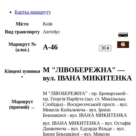
Картка маршруту
Місто
Київ
Вид транспорту
Автобус
Маршрут №
A-46
30 ₴
(альт.)
М "ЛІВОБЕРЕЖНА" —
Кінцеві зупинки
вул. ІВАНА МИКИТЕНКА
•
М "ЛІВОБЕРЕЖНА" - пр. Броварський -
пр. Георгія Нарбута (зал. ст. Микільська
Маршрут
Слобідка) - Воскресенський просп. - вул.
(прямий) →
Миколи Кибальчича - вул. Ірини
Бекешкіної - вул. ІВАНА МИКИТЕНКА
вул. ІВАНА МИКИТЕНКА – вул. Остафія
Дашкевича – вул. Едуарда Вільде – вул.
Ірини Бекешкіної – вул. Миколи