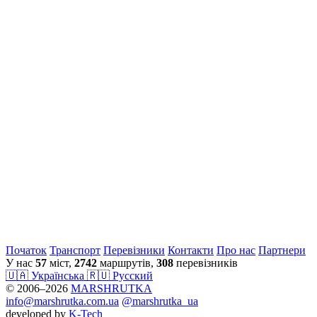
Початок
Транспорт
Перевiзники
Контакти
Про нас
Партнери
У нас
57
міст,
2742
маршрутів,
308
перевізників
🇺🇦 Українська
🇷🇺 Русский
© 2006–2026
MARSHRUTKA
info@marshrutka.com.ua
@marshrutka_ua
developed by
K-Tech