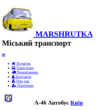
MARSHRUTKA
Міський транспорт
Початок
Транспорт
Перевiзники
Контакти
Про нас
Партнери
A-46 Автобус
Київ