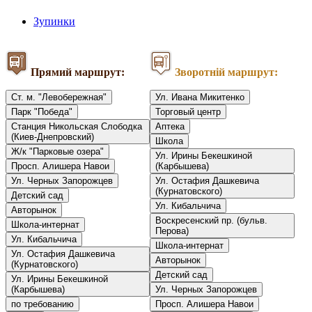
Зупинки
Прямий маршрут:
Зворотній маршрут:
Ст. м. "Левобережная"
Ул. Ивана Микитенко
Парк "Победа"
Торговый центр
Станция Никольская Слободка
Аптека
(Киев-Днепровский)
Школа
Ж/к "Парковые озера"
Ул. Ирины Бекешкиной
Просп. Алишера Навои
(Карбышева)
Ул. Черных Запорожцев
Ул. Остафия Дашкевича
(Курнатовского)
Детский сад
Ул. Кибальчича
Авторынок
Воскресенский пр. (бульв.
Школа-интернат
Перова)
Ул. Кибальчича
Школа-интернат
Ул. Остафия Дашкевича
Авторынок
(Курнатовского)
Детский сад
Ул. Ирины Бекешкиной
(Карбышева)
Ул. Черных Запорожцев
по требованию
Просп. Алишера Навои