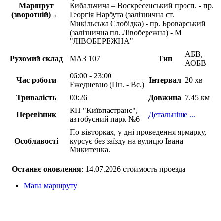
Маршрут
Кибальчича – Воскресенський просп. - пр.
(зворотній) ←
Георгія Нарбута (залізнична ст.
Микільська Слобідка) - пр. Броварський
(залізнична пл. Лівобережна) - М
"ЛІВОБЕРЕЖНА"
АБВ,
Рухомий склад
МАЗ 107
Тип
АОБВ
06:00 - 23:00
Час роботи
Інтервал
20 хв
Ежедневно (Пн. - Вс.)
Тривалість
00:26
Довжина
7.45 км
КП "Київпастранс",
Перевізник
Детальніше ...
автобусний парк №6
По вівторках, у дні проведення ярмарку,
Особливості
курсує без заїзду на вулицю Івана
Микитенка.
Останнє оновлення
: 14.07.2026 стоимость проезда
Мапа маршруту