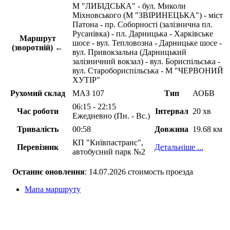
М "ЛИБІДСЬКА" - бул. Миколи
Міхновського (М "ЗВІРИНЕЦЬКА") - міст
Патона - пр. Соборності (залізнична пл.
Русанівка) - пл. Дарницька - Харківське
Маршрут
шосе - вул. Тепловозна - Дарницьке шосе -
(зворотній) ←
вул. Привокзальна (Дарницький
залізничний вокзал) - вул. Бориспільська -
вул. Старобориспільська - М "ЧЕРВОНИЙ
ХУТІР"
Рухомий склад
МАЗ 107
Тип
АОБВ
06:15 - 22:15
Час роботи
Інтервал
20 хв
Ежедневно (Пн. - Вс.)
Тривалість
00:58
Довжина
19.68 км
КП "Київпастранс",
Перевізник
Детальніше ...
автобусний парк №2
Останнє оновлення
: 14.07.2026 стоимость проезда
Мапа маршруту