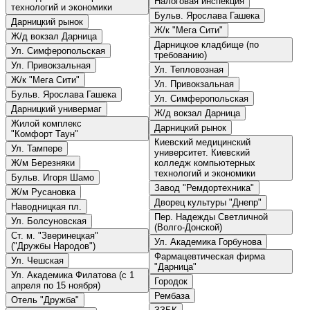
Налоговая инспекция
технологий и экономики
Бульв. Ярослава Гашека
Дарницкий рынок
Ж/к "Мега Сити"
Ж/д вокзал Дарница
Дарницкое кладбище (по
Ул. Симферопольская
требованию)
Ул. Привокзальная
Ул. Тепловозная
Ж/к "Мега Сити"
Ул. Привокзальная
Бульв. Ярослава Гашека
Ул. Симферопольская
Дарницкий универмаг
Ж/д вокзал Дарница
Жилой комплекс
Дарницкий рынок
"Комфорт Таун"
Киевский медицинский
Ул. Тампере
университет. Киевский
Ж/м Березняки
колледж компьютерных
технологий и экономики
Бульв. Игоря Шамо
Завод "Ремдортехника"
Ж/м Русановка
Дворец культуры "Днепр"
Наводницкая пл.
Пер. Надежды Светличной
Ул. Болсуновская
(Волго-Донской)
Ст. м. "Зверинецкая"
Ул. Академика Горбунова
("Дружбы Народов")
Фармацевтическая фирма
Ул. Чешская
"Дарница"
Ул. Академика Филатова (с 1
Городок
апреля по 15 ноября)
Рембаза
Отель "Дружба"