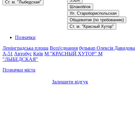
ЗЗБК
Ст. м. "Лыбедская"
Шлакоблок
Ул. Старобориспольская
Общежитие (по требованию)
Ст. м. "Красный Хутор"
Позначки
Ленінградська площа
Возз'єднання
бульвар Олексія Давидова
A-51
Автобус
Київ
М "КРАСНЫЙ ХУТОР"
М
"ЛЫБЕДСКАЯ"
Позначки міста
Залишити відгук