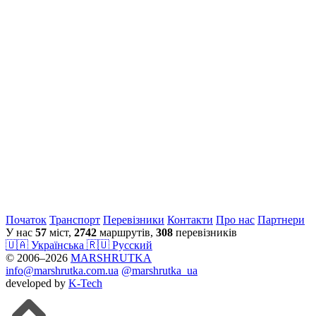
Початок
Транспорт
Перевiзники
Контакти
Про нас
Партнери
У нас
57
міст,
2742
маршрутів,
308
перевізників
🇺🇦 Українська
🇷🇺 Русский
© 2006–2026
MARSHRUTKA
info@marshrutka.com.ua
@marshrutka_ua
developed by
K-Tech