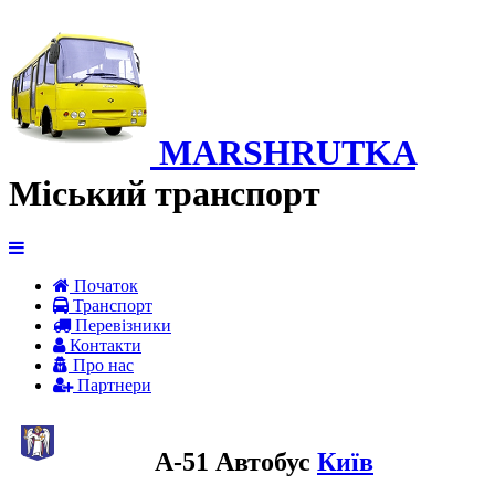
MARSHRUTKA
Міський транспорт
Початок
Транспорт
Перевiзники
Контакти
Про нас
Партнери
A-51 Автобус
Київ