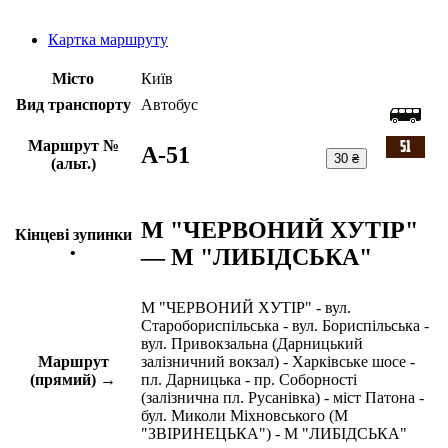
Картка маршруту
Місто
Київ
Вид транспорту
Автобус
Маршрут №
A-51
30 ₴
(альт.)
М "ЧЕРВОНИЙ ХУТІР"
Кінцеві зупинки
— М "ЛИБІДСЬКА"
•
М "ЧЕРВОНИЙ ХУТІР" - вул.
Старобориспільська - вул. Бориспільська -
вул. Привокзальна (Дарницький
Маршрут
залізничний вокзал) - Харківське шосе -
(прямий) →
пл. Дарницька - пр. Соборності
(залізнична пл. Русанівка) - міст Патона -
бул. Миколи Міхновського (М
"ЗВІРИНЕЦЬКА") - М "ЛИБІДСЬКА"