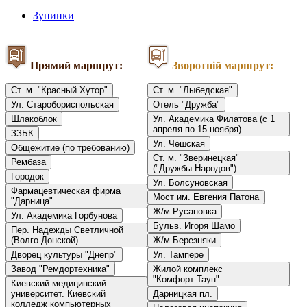
Зупинки
Прямий маршрут:
Зворотній маршрут:
Ст. м. "Красный Хутор"
Ст. м. "Лыбедская"
Ул. Старобориспольская
Отель "Дружба"
Шлакоблок
Ул. Академика Филатова (с 1
апреля по 15 ноября)
ЗЗБК
Ул. Чешская
Общежитие (по требованию)
Ст. м. "Зверинецкая"
Рембаза
("Дружбы Народов")
Городок
Ул. Болсуновская
Фармацевтическая фирма
Мост им. Евгения Патона
"Дарница"
Ж/м Русановка
Ул. Академика Горбунова
Бульв. Игоря Шамо
Пер. Надежды Светличной
(Волго-Донской)
Ж/м Березняки
Дворец культуры "Днепр"
Ул. Тампере
Завод "Ремдортехника"
Жилой комплекс
"Комфорт Таун"
Киевский медицинский
университет. Киевский
Дарницкая пл.
колледж компьютерных