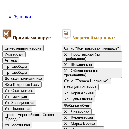
Зупинки
Прямий маршрут:
Зворотній маршрут:
Синеозёрный массив
Ст. м. "Контрактовая площадь"
Универсам
Ул. Ярославская (по
требованию)
Аптека
Ул. Щекавицкая
Пр. Свободы
Ул. Оболонская (по
Пр. Свободы
требованию)
Детская поликлиника
Ст. м. "Тараса Шевченко"
Ж/м Ветряные Горы
Станция Почаййна
Ул. Светлицкого
Ул. Корабельная
Ул. Галицкая
Ул. Тульчинская
Ул. Западинская
Фабрика обуви
Ул. Приорская
Ул. Ливарская
Просп. Европейского Союза
Ул. Куреневская
(Правды)
Ул. Марка Вовчка
Ул. Мостицкая