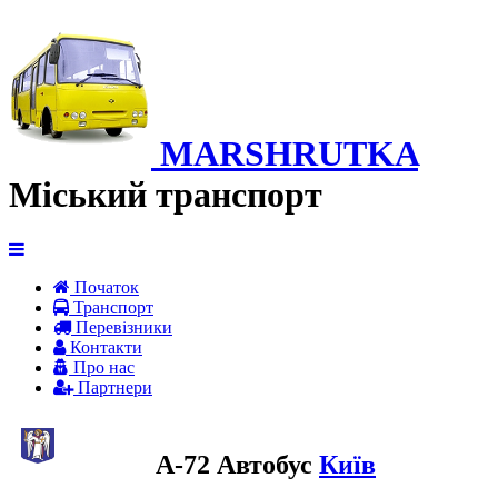
MARSHRUTKA
Міський транспорт
Початок
Транспорт
Перевiзники
Контакти
Про нас
Партнери
A-72 Автобус
Київ