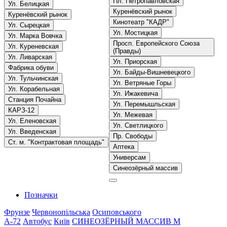
Пл. Петропавловская
Ул. Белицкая
Куренёвский рынок
Куренёвский рынок
Кинотеатр "КАДР"
Ул. Сырецкая
Ул. Мостицкая
Ул. Марка Вовчка
Просп. Европейского Союза
Ул. Куреневская
(Правды)
Ул. Ливарская
Ул. Приорская
Фабрика обуви
Ул. Байды-Вишневецкого
Ул. Тульчинская
Ул. Ветряные Горы
Ул. Корабельная
Ул. Ижакевича
Станция Почайна
Ул. Перемышльская
КАРЗ-12
Ул. Межевая
Ул. Еленовская
Ул. Светлицкого
Ул. Введенская
Пр. Свободы
Ст. м. "Контрактовая площадь"
Аптека
Универсам
Синеозёрный массив
Позначки
Фрунзе
Червонопільська
Осиповського
A-72
Автобус
Київ
СИНЕОЗЁРНЫЙ МАССИВ
М