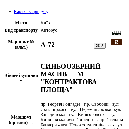
Картка маршруту
Місто
Київ
Вид транспорту
Автобус
Маршрут №
A-72
30 ₴
(альт.)
СИНЬООЗЕРНИЙ
МАСИВ — М
Кінцеві зупинки
"КОНТРАКТОВА
•
ПЛОЩА"
пр. Георгія Гонгадзе - пр. Свободи - вул.
Світлицького - вул. Перемишльська- вул.
Западинська - вул. Вишгородська - вул.
Маршрут
Кирилівська -вул. Сирецька - пр. Степана
(прямий) →
Бандери - вул. Новокостянтинівська - вул.