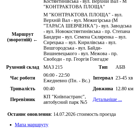
Костянтинівська - вул. Верхній Вал - М
"КОНТРАКТОВА ПЛОЩА"
М "КОНТРАКТОВА ПЛОЩА" - вул.
Верхній Вал - вул. Межигірська (М
"ТАРАСА ШЕВЧЕНКА") - вул. Заводська
- вул. Новокостянтинівська - пр. Степана
Маршрут
Бандери - вул. Семена Скляренка – вул.
(зворотній) ←
Сирецька – вул. Кирилівська - вул.
Вишгородська - вул. Байди-
Вишневецького - вул. Межова - пр.
Свободи - пр. Георгія Гонгадзе
Рухомий склад
МАЗ 215
Тип
АБВ
06:00 - 22:50
Час роботи
Інтервал
23-45 хв
Ежедневно (Пн. - Вс.)
Тривалість
00:40
Довжина
12.80 км
КП "Київпастранс",
Перевізник
Детальніше ...
автобусний парк №5
Останнє оновлення
: 14.07.2026 стоимость проезда
Мапа маршруту