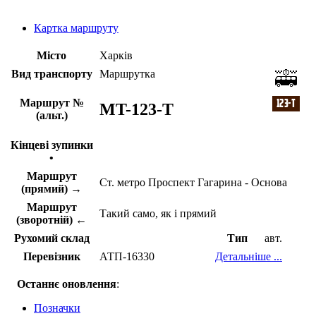
Картка маршруту
Місто
Харків
Вид транспорту
Маршрутка
Маршрут №
MT-123-Т
(альт.)
Кінцеві зупинки
•
Маршрут
Ст. метро Проспект Гагарина - Основа
(прямий) →
Маршрут
Такий само, як і прямий
(зворотній) ←
Рухомий склад
Тип
авт.
Перевізник
АТП-16330
Детальніше ...
Останнє оновлення
:
Позначки