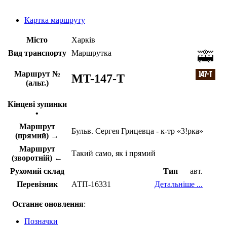
Картка маршруту
Місто
Харків
Вид транспорту
Маршрутка
Маршрут №
MT-147-Т
(альт.)
Кінцеві зупинки
•
Маршрут
Бульв. Сергея Грицевца - к-тр «3!рка»
(прямий) →
Маршрут
Такий само, як і прямий
(зворотній) ←
Рухомий склад
Тип
авт.
Перевізник
АТП-16331
Детальніше ...
Останнє оновлення
:
Позначки