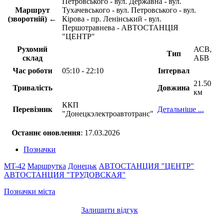
Петровського - вул. Державна - вул.
Маршрут
Тухачевського - вул. Петровського - вул.
(зворотній) ←
Кірова - пр. Ленінський - вул.
Першотравнева - АВТОСТАНЦІЯ
"ЦЕНТР"
Рухомий
АСВ,
Тип
склад
АБВ
Час роботи
05:10 - 22:10
Інтервал
21.50
Тривалість
Довжина
км
ККП
Перевізник
Детальніше ...
"Донецкэлектроавтотранс"
Останнє оновлення
: 17.03.2026
Позначки
MT-42
Маршрутка
Донецьк
АВТОСТАНЦИЯ "ЦЕНТР"
АВТОСТАНЦИЯ "ТРУДОВСКАЯ"
Позначки міста
Залишити відгук