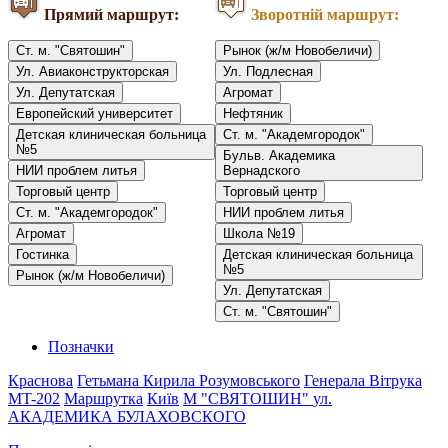
Прямий маршрут:
Зворотній маршрут:
Ст. м. "Святошин"
Рынок (ж/м Новобеличи)
Ул. Авиаконструкторская
Ул. Подлесная
Ул. Депутатская
Агромат
Европейский университет
Нефтяник
Детская клиническая больница
Ст. м. "Академгородок"
№5
Бульв. Академика
НИИ проблем литья
Вернадского
Торговый центр
Торговый центр
Ст. м. "Академгородок"
НИИ проблем литья
Агромат
Школа №19
Гостинка
Детская клиническая больница
№5
Рынок (ж/м Новобеличи)
Ул. Депутатская
Ст. м. "Святошин"
Позначки
Краснова
Гетьмана Кирила Розумовського
Генерала Вітрука
MT-202
Маршрутка
Київ
М "СВЯТОШИН"
ул.
АКАДЕМИКА БУЛАХОВСКОГО