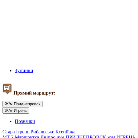
Зупинки
Прямий маршрут:
Ж/м Приднепровск
Ж/м Игрень
Позначки
Стара Ігрень
Рибальське
Ксеніївка
MT-2
Маршрутка
Дніпро
ж/м ПРИДНЕПРОВСК
ж/м ИГРЕНЬ