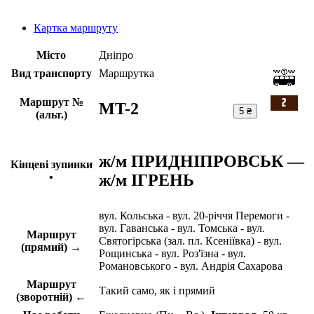
Картка маршруту
Місто
Дніпро
Вид транспорту
Маршрутка
Маршрут №
MT-2
5 ₴
(альт.)
ж/м ПРИДНІПРОВСЬК —
Кінцеві зупинки
ж/м ІГРЕНЬ
•
вул. Кольська - вул. 20-річчя Перемоги -
вул. Гаванська - вул. Томська - вул.
Маршрут
Святогірська (зал. пл. Ксеніївка) - вул.
(прямий) →
Рощинська - вул. Роз'їзна - вул.
Романовського - вул. Андрія Сахарова
Маршрут
Такий само, як і прямий
(зворотній) ←