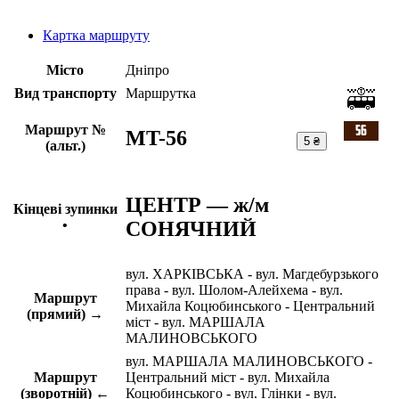
Картка маршруту
Місто
Дніпро
Вид транспорту
Маршрутка
Маршрут №
MT-56
5 ₴
(альт.)
ЦЕНТР — ж/м
Кінцеві зупинки
СОНЯЧНИЙ
•
вул. ХАРКІВСЬКА - вул. Магдебурзького
права - вул. Шолом-Алейхема - вул.
Маршрут
Михайла Коцюбинського - Центральний
(прямий) →
міст - вул. МАРШАЛА
МАЛИНОВСЬКОГО
вул. МАРШАЛА МАЛИНОВСЬКОГО -
Маршрут
Центральний міст - вул. Михайла
(зворотній) ←
Коцюбинського - вул. Глінки - вул.