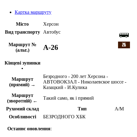
Картка маршруту
Місто
Херсон
Вид транспорту
Автобус
Маршрут №
A-26
(альт.)
Кінцеві зупинки
•
Безродного - 200 лет Херсона -
Маршрут
АВТОВОКЗАЛ - Николаевское шоссе -
(прямий) →
Казацкий - И.Кулика
Маршрут
Такий само, як і прямий
(зворотній) ←
Рухомий склад
Тип
А/М
Особливості
БЕЗРОДНОГО ХБК
Останнє оновлення
: