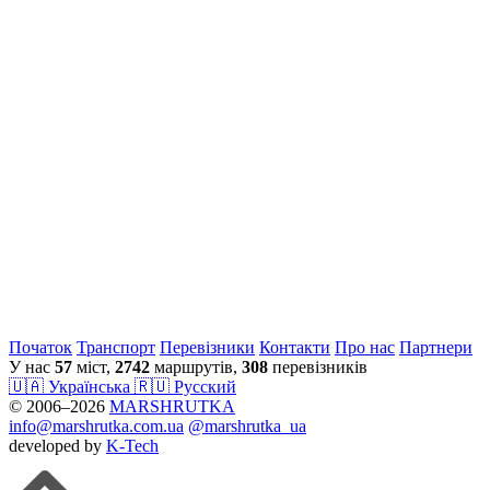
Початок
Транспорт
Перевiзники
Контакти
Про нас
Партнери
У нас
57
міст,
2742
маршрутів,
308
перевізників
🇺🇦 Українська
🇷🇺 Русский
© 2006–2026
MARSHRUTKA
info@marshrutka.com.ua
@marshrutka_ua
developed by
K-Tech