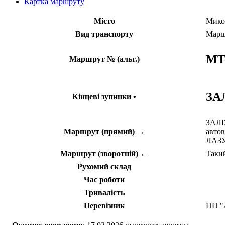
Картка маршруту
Місто
Мико
Вид транспорту
Марш
MT
Маршрут № (альт.)
ЗА
Кінцеві зупинки •
ЗАЛІ
Маршрут (прямий) →
автов
ЛАЗ
Маршрут (зворотній) ←
Такий
Рухомий склад
Час роботи
Тривалість
Перевізник
ПП "