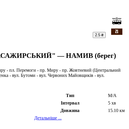
2.5 ₴
САЖИРСЬКИЙ" — НАМИВ (берег)
л. Перемоги - пр. Миру - пр. Жовтневий (Центральний
енка - вул. Бутоми - вул. Червоних Майовщиків - вул.
Тип
М/А
Інтервал
5 хв
Довжина
15.10 км
Детальніше ...