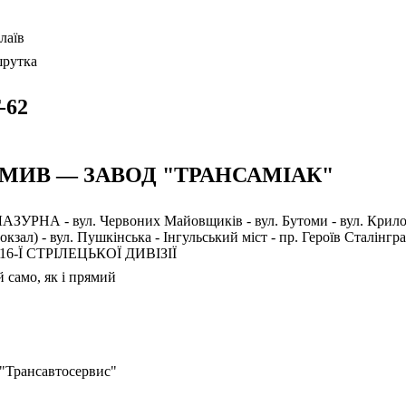
лаїв
рутка
-62
МИВ — ЗАВОД "ТРАНСАМІАК"
ЛАЗУРНА - вул. Червоних Майовщиків - вул. Бутоми - вул. Крилов
окзал) - вул. Пушкінська - Інгульський міст - пр. Героїв Сталінгра
 116-Ї СТРІЛЕЦЬКОЇ ДИВІЗІЇ
 само, як і прямий
"Трансавтосервис"