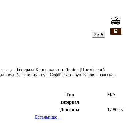
2.5 ₴
а - вул. Генерала Карпенка - пр. Леніна (Приміський
да - вул. Ульянових - вул. Софіївська - вул. Кіровоградська -
Тип
М/А
Інтервал
Довжина
17.80 км
Детальніше ...