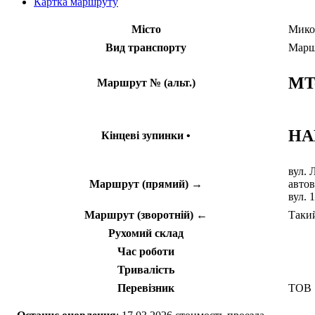
Картка маршруту
Місто
Мико
Вид транспорту
Марш
MT
Маршрут № (альт.)
НА
Кінцеві зупинки •
вул. 
Маршрут (прямий) →
автов
вул.
Маршрут (зворотній) ←
Такий
Рухомий склад
Час роботи
Тривалість
Перевізник
ТОВ 