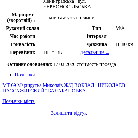
Ленінградська - вул.
ЧЕРВОНОСІЛЬСЬКА
Маршрут
Такий само, як і прямий
(зворотній) ←
Рухомий склад
Тип
М/А
Час роботи
Інтервал
Тривалість
Довжина
18.80 км
Перевізник
ПП "ПіК"
Детальніше ...
Останнє оновлення
: 17.03.2026 стоимость проезда
Позначки
MT-69
Маршрутка
Миколаїв
Ж/Д ВОКЗАЛ "НИКОЛАЕВ-
ПАССАЖИРСКИЙ"
БАЛАБАНОВКА
Позначки міста
Залишити відгук