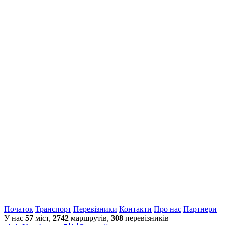
Початок
Транспорт
Перевiзники
Контакти
Про нас
Партнери
У нас
57
міст,
2742
маршрутів,
308
перевізників