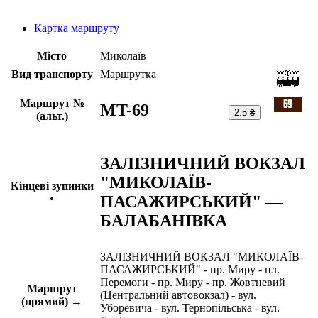
Картка маршруту
Місто
Миколаїв
Вид транспорту
Маршрутка
Маршрут №
MT-69
2.5 ₴
(альт.)
ЗАЛІЗНИЧНИЙ ВОКЗАЛ
"МИКОЛАЇВ-
Кінцеві зупинки
ПАСАЖИРСЬКИЙ" —
•
БАЛАБАНІВКА
ЗАЛІЗНИЧНИЙ ВОКЗАЛ "МИКОЛАЇВ-
ПАСАЖИРСЬКИЙ" - пр. Миру - пл.
Перемоги - пр. Миру - пр. Жовтневий
Маршрут
(Центральний автовокзал) - вул.
(прямий) →
Уборевича - вул. Тернопільська - вул.