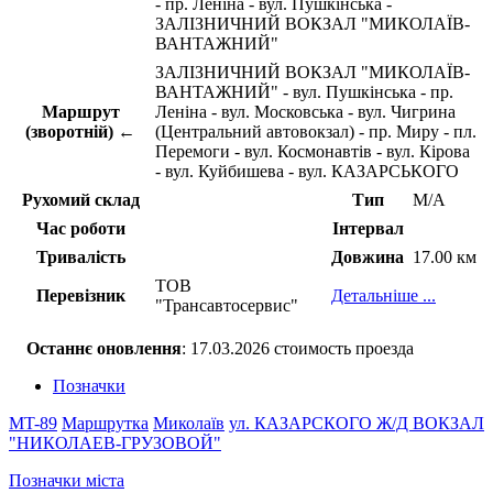
- пр. Леніна - вул. Пушкінська -
ЗАЛІЗНИЧНИЙ ВОКЗАЛ "МИКОЛАЇВ-
ВАНТАЖНИЙ"
ЗАЛІЗНИЧНИЙ ВОКЗАЛ "МИКОЛАЇВ-
ВАНТАЖНИЙ" - вул. Пушкінська - пр.
Маршрут
Леніна - вул. Московська - вул. Чигрина
(зворотній) ←
(Центральний автовокзал) - пр. Миру - пл.
Перемоги - вул. Космонавтів - вул. Кірова
- вул. Куйбишева - вул. КАЗАРСЬКОГО
Рухомий склад
Тип
М/А
Час роботи
Інтервал
Тривалість
Довжина
17.00 км
ТОВ
Перевізник
Детальніше ...
"Трансавтосервис"
Останнє оновлення
: 17.03.2026 стоимость проезда
Позначки
MT-89
Маршрутка
Миколаїв
ул. КАЗАРСКОГО
Ж/Д ВОКЗАЛ
"НИКОЛАЕВ-ГРУЗОВОЙ"
Позначки міста