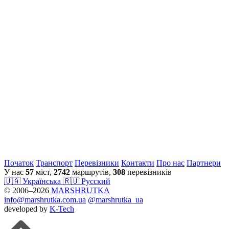
Початок
Транспорт
Перевiзники
Контакти
Про нас
Партнери
У нас
57
міст,
2742
маршрутів,
308
перевізників
🇺🇦 Українська
🇷🇺 Русский
© 2006–2026
MARSHRUTKA
info@marshrutka.com.ua
@marshrutka_ua
developed by
K-Tech