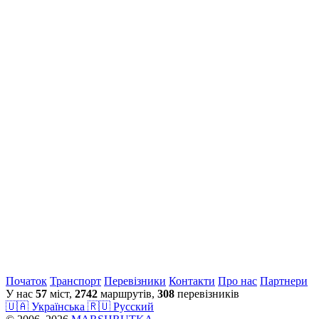
Початок
Транспорт
Перевiзники
Контакти
Про нас
Партнери
У нас
57
міст,
2742
маршрутів,
308
перевізників
🇺🇦 Українська
🇷🇺 Русский