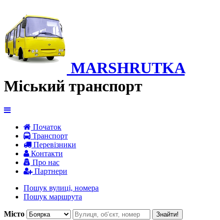
MARSHRUTKA
Міський транспорт
Початок
Транспорт
Перевiзники
Контакти
Про нас
Партнери
Пошук вулиці, номера
Пошук маршрута
Місто
Знайти!