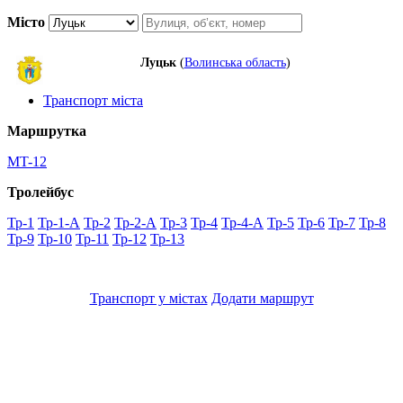
Місто
Луцьк
(
Волинська область
)
Транспорт міста
Маршрутка
MT-12
Тролейбус
Тр-1
Тр-1-А
Тр-2
Тр-2-А
Тр-3
Тр-4
Тр-4-А
Тр-5
Тр-6
Тр-7
Тр-8
Тр-9
Тр-10
Тр-11
Тр-12
Тр-13
Транспорт у містах
Додати маршрут