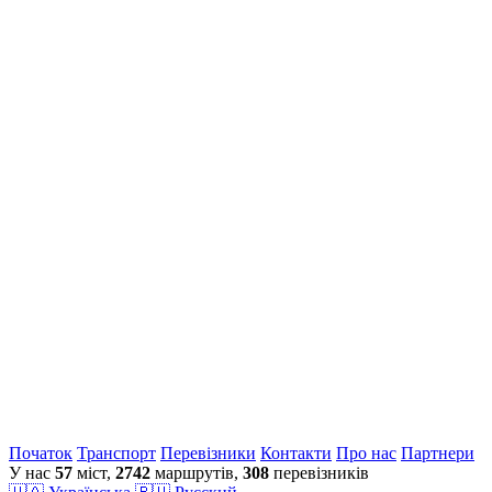
Початок
Транспорт
Перевiзники
Контакти
Про нас
Партнери
У нас
57
міст,
2742
маршрутів,
308
перевізників