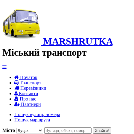
MARSHRUTKA
Міський транспорт
Початок
Транспорт
Перевiзники
Контакти
Про нас
Партнери
Пошук вулиці, номера
Пошук маршрута
Місто
Знайти!