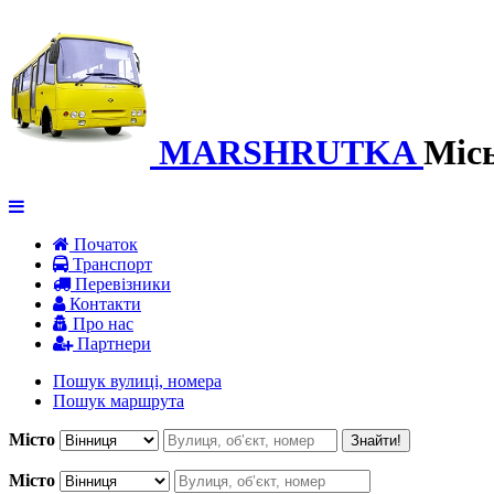
MARSHRUTKA
Міс
Початок
Транспорт
Перевiзники
Контакти
Про нас
Партнери
Пошук вулиці, номера
Пошук маршрута
Місто
Знайти!
Місто