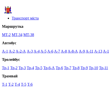
Транспорт міста
Маршрутка
MT-2
MT-34
MT-38
Автобус
A-1
A-2
A-2-А
A-3
A-4
A-5
A-6
A-7
A-8
A-8-А
A-9
A-11
A-13
A-1
Тролейбус
Тр-1
Тр-2
Тр-3
Тр-4
Тр-5
Тр-6-А
Тр-6
Тр-7
Тр-8
Тр-9
Тр-10
Тр-11
Трамвай
T-1
T-2
T-4
T-5
T-6