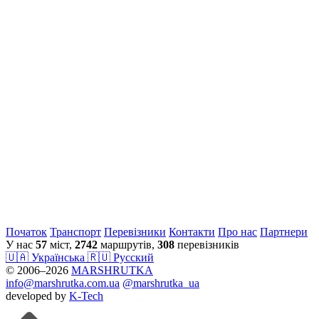
Початок
Транспорт
Перевiзники
Контакти
Про нас
Партнери
У нас
57
міст,
2742
маршрутів,
308
перевізників
🇺🇦 Українська
🇷🇺 Русский
© 2006–2026
MARSHRUTKA
info@marshrutka.com.ua
@marshrutka_ua
developed by
K-Tech