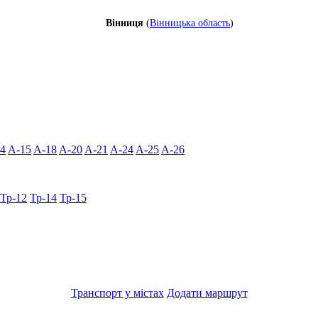
Вінниця
(
Вінницька область
)
4
A-15
A-18
A-20
A-21
A-24
A-25
A-26
Тр-12
Тр-14
Тр-15
Транспорт у містах
Додати маршрут