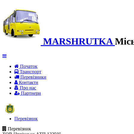
MARSHRUTKA
Міс
Початок
Транспорт
Перевiзники
Контакти
Про нас
Партнери
Перевізник
Перевізник