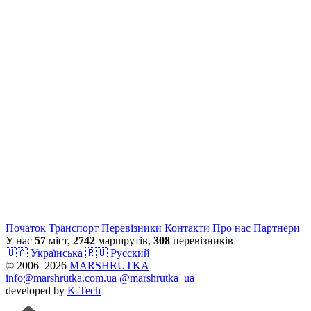
Початок
Транспорт
Перевiзники
Контакти
Про нас
Партнери
У нас
57
міст,
2742
маршрутів,
308
перевізників
🇺🇦 Українська
🇷🇺 Русский
© 2006–2026
MARSHRUTKA
info@marshrutka.com.ua
@marshrutka_ua
developed by
K-Tech