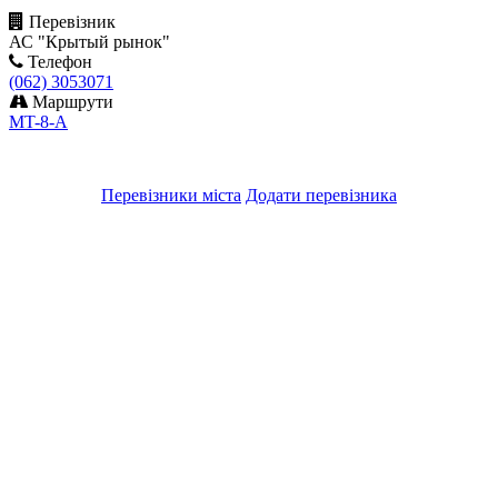
Перевізник
АС "Крытый рынок"
Телефон
(062) 3053071
Маршрути
MT-8-А
Перевізники міста
Додати перевізника