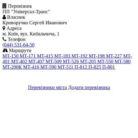
Перевізник
ПП "Універсал-Транс"
Власник
Криворучко Сергей Иванович
Адреса
м. Київ, вул. Кибальчича, 1
Телефон
(044) 531-64-50
Маршрути
MT-150
MT-171
MT-415
MT-183
MT-192
MT-198
MT-227
MT-
401
MT-402
MT-407
MT-509
MT-526
MT-205
MT-550
MT-580
MT-200К
MT-416
MT-590
MT-511
П-812
П-825
П-801
Перевізники міста
Додати перевізника