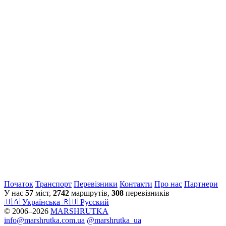
Початок
Транспорт
Перевiзники
Контакти
Про нас
Партнери
У нас
57
міст,
2742
маршрутів,
308
перевізників
🇺🇦 Українська
🇷🇺 Русский
© 2006–2026
MARSHRUTKA
info@marshrutka.com.ua
@marshrutka_ua