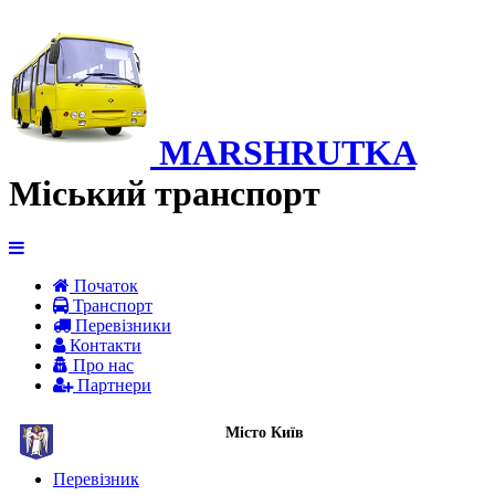
MARSHRUTKA
Міський транспорт
Початок
Транспорт
Перевiзники
Контакти
Про нас
Партнери
Місто Київ
Перевізник