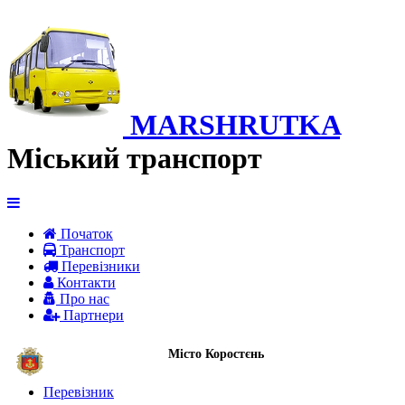
MARSHRUTKA
Міський транспорт
Початок
Транспорт
Перевiзники
Контакти
Про нас
Партнери
Місто Коростєнь
Перевізник