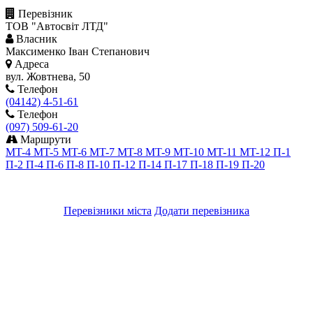
Перевізник
ТОВ "Автосвіт ЛТД"
Власник
Максименко Іван Степанович
Адреса
вул. Жовтнева, 50
Телефон
(04142) 4-51-61
Телефон
(097) 509-61-20
Маршрути
MT-4
MT-5
MT-6
MT-7
MT-8
MT-9
MT-10
MT-11
MT-12
П-1
П-2
П-4
П-6
П-8
П-10
П-12
П-14
П-17
П-18
П-19
П-20
Перевізники міста
Додати перевізника