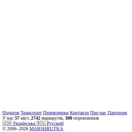
Початок
Транспорт
Перевiзники
Контакти
Про нас
Партнери
У нас
57
міст,
2742
маршрутів,
308
перевізників
🇺🇦 Українська
🇷🇺 Русский
© 2006–2026
MARSHRUTKA