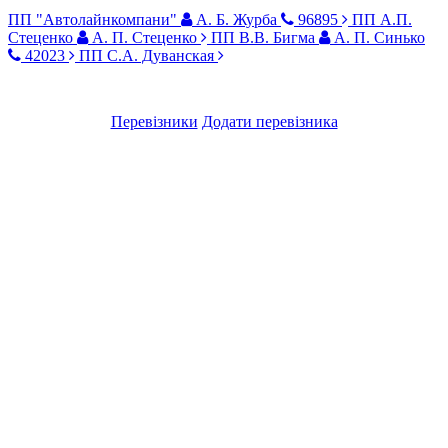
ПП "Автолайнкомпани"
А. Б. Журба
96895
ПП А.П.
Стеценко
А. П. Стеценко
ПП В.В. Бигма
А. П. Синько
42023
ПП С.А. Дуванская
Перевізники
Додати перевізника