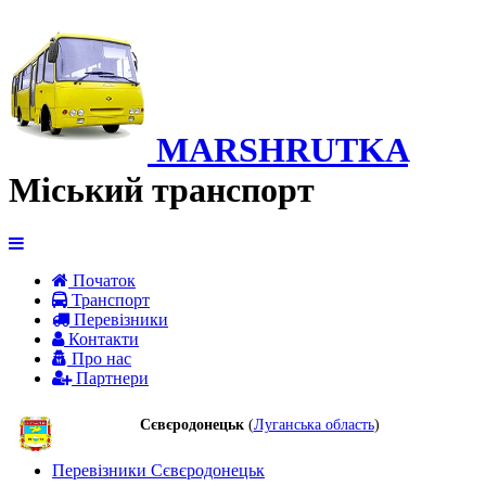
MARSHRUTKA
Міський транспорт
Початок
Транспорт
Перевiзники
Контакти
Про нас
Партнери
Сєвєродонецьк
(
Луганська область
)
Перевізники Сєвєродонецьк