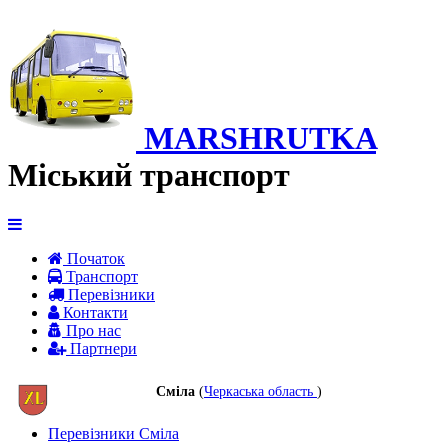
MARSHRUTKA
Міський транспорт
Початок
Транспорт
Перевiзники
Контакти
Про нас
Партнери
Сміла
(
Черкаська область
)
Перевізники Сміла