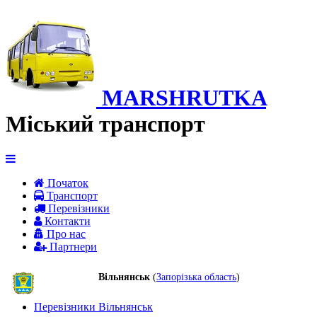
MARSHRUTKA
Міський транспорт
Початок
Транспорт
Перевiзники
Контакти
Про нас
Партнери
Вільнянськ
(
Запорізька область
)
Перевізники Вільнянськ