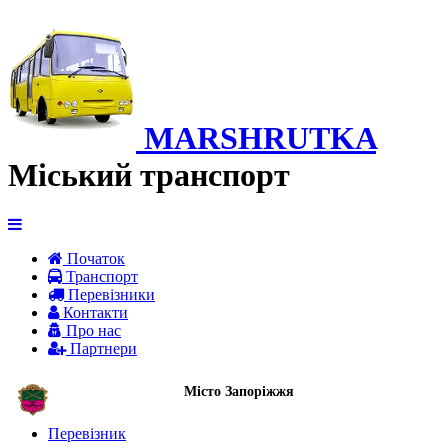
MARSHRUTKA
Міський транспорт
Початок
Транспорт
Перевiзники
Контакти
Про нас
Партнери
Місто Запоріжжя
Перевізник