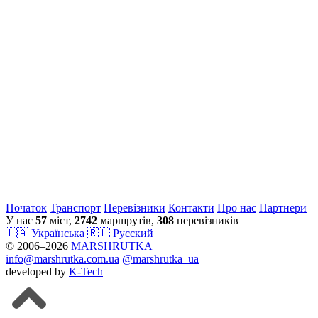
Початок
Транспорт
Перевiзники
Контакти
Про нас
Партнери
У нас
57
міст,
2742
маршрутів,
308
перевізників
🇺🇦 Українська
🇷🇺 Русский
© 2006–2026
MARSHRUTKA
info@marshrutka.com.ua
@marshrutka_ua
developed by
K-Tech