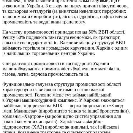
комплекс, представлений практично всіма галузями, що є
в економіці України. З огляду на низку причин відсутні чорна
та кольорова металургія (за винятком невеликих переробних
та допоміжних виробництв), лісова, гідролізна, нафтохімічна
промисловість та водні види транспорту.
На частку промисловості припадає понад 50% ВВП області.
Решту 50% поділяють такі галузі економіки, як транспорт,
сільське господарство та ін. Важливе місце у структурі ВВП
займають торгівля та громадське харчування. Харків є одним
із найбільших торговельних центрів України.
Спеціалізація промисловості в господарстві України —
машинобудування, промисловість будівельних матеріалів,
газова, легка, харчова промисловість та ін.
Функціонально-галузева структура промисловості області
характеризується високою питомою вагою важкої
промисловості. Головне місце тут займає найбільший
в Україні машинобудівний комплекс. У Харкові знаходяться
найбільші підприємства ВПК — держпідприємство «Завод
імені Малишева» (виробництво танків та іншої бронетехніки),
компанія «Хартрон» (виробництво систем управління для
ракет і космічних апаратів). Харківське авіаційне
підприємство (ХАЗ) виробляє як цивільні, так і військові
літаки. Розвинене тракторне та сільськогосподарське