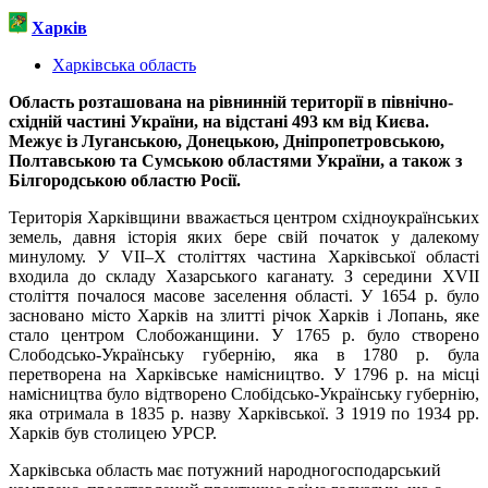
Харків
Харківська область
Область розташована на рівнинній території в північно-
східній частині України, на відстані 493 км від Києва.
Межує із Луганською, Донецькою, Дніпропетровською,
Полтавською та Сумською областями України, а також з
Білгородською областю Росії.
Територія Харківщини вважається центром східноукраїнських
земель, давня історія яких бере свій початок у далекому
минулому. У VII–X століттях частина Харківської області
входила до складу Хазарського каганату. З середини XVII
століття почалося масове заселення області. У 1654 р. було
засновано місто Харків на злитті річок Харків і Лопань, яке
стало центром Слобожанщини. У 1765 р. було створено
Слободсько-Українську губернію, яка в 1780 р. була
перетворена на Харківське намісництво. У 1796 р. на місці
намісництва було відтворено Слобідсько-Українську губернію,
яка отримала в 1835 р. назву Харківської. З 1919 по 1934 рр.
Харків був столицею УРСР.
Харківська область має потужний народногосподарський