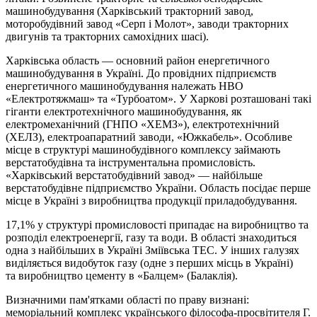
машинобудування (Харківський тракторний завод,
моторобудівний завод «Серп і Молот», заводи тракторних
двигунів та тракторних самохідних шасі).
Харківська область — основний район енергетичного
машинобудування в Україні. До провідних підприємств
енергетичного машинобудування належать НВО
«Електротяжмаш» та «Турбоатом». У Харкові розташовані такі
гіганти електротехнічного машинобудування, як
електромеханічний (ГНПО «ХЕМЗ»), електротехнічний
(ХЕЛЗ), електроапаратний заводи, «Южкабель». Особливе
місце в структурі машинобудівного комплексу займають
верстатобудівна та інструментальна промисловість.
«Харківський верстатобудівний завод» — найбільше
верстатобудівне підприємство України. Область посідає перше
місце в Україні з виробництва продукції приладобудування.
17,1% у структурі промисловості припадає на виробництво та
розподіл електроенергії, газу та води. В області знаходиться
одна з найбільших в Україні Зміївська ТЕС. У інших галузях
виділяється видобуток газу (одне з перших місць в Україні)
та виробництво цементу в «Балцем» (Балаклія).
Визначними пам'ятками області по праву визнані:
меморіальний комплекс українського філософа-просвітителя Г.