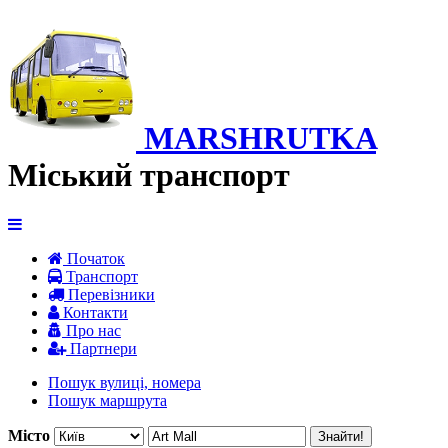
MARSHRUTKA
Міський транспорт
Початок
Транспорт
Перевiзники
Контакти
Про нас
Партнери
Пошук вулиці, номера
Пошук маршрута
Місто
Знайти!