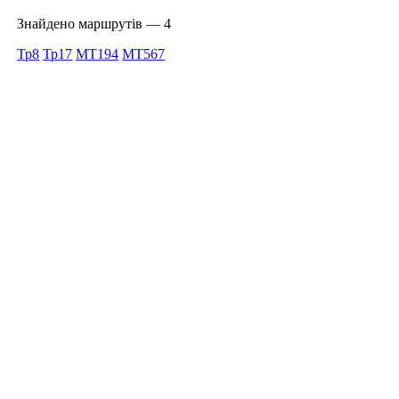
Знайдено маршрутів — 4
Тр8
Тр17
MT194
MT567