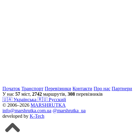
Початок
Транспорт
Перевiзники
Контакти
Про нас
Партнери
У нас
57
міст,
2742
маршрутів,
308
перевізників
🇺🇦 Українська
🇷🇺 Русский
© 2006–2026
MARSHRUTKA
info@marshrutka.com.ua
@marshrutka_ua
developed by
K-Tech