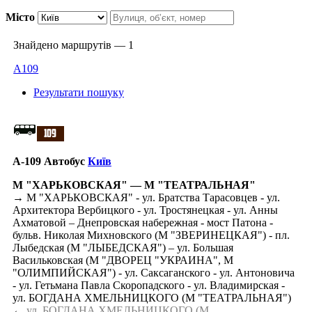
Місто
Знайдено маршрутів — 1
A109
Результати пошуку
A-109 Автобус
Київ
М "ХАРЬКОВСКАЯ" — М "ТЕАТРАЛЬНАЯ"
→ М "ХАРЬКОВСКАЯ" - ул. Братства Тарасовцев - ул.
Архитектора Вербицкого - ул. Тростянецкая - ул. Анны
Ахматовой – Днепровская набережная - мост Патона -
бульв. Николая Михновского (М "ЗВЕРИНЕЦКАЯ") - пл.
Лыбедская (М "ЛЫБЕДСКАЯ") – ул. Большая
Васильковская (М "ДВОРЕЦ "УКРАИНА", М
"ОЛИМПИЙСКАЯ") - ул. Саксаганского - ул. Антоновича
- ул. Гетьмана Павла Скоропадского - ул. Владимирская -
ул. БОГДАНА ХМЕЛЬНИЦКОГО (М "ТЕАТРАЛЬНАЯ")
←
ул. БОГДАНА ХМЕЛЬНИЦКОГО (М