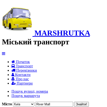
MARSHRUTKA
Міський транспорт
Початок
Транспорт
Перевiзники
Контакти
Про нас
Партнери
Пошук вулиці, номера
Пошук маршрута
Місто
Знайти!