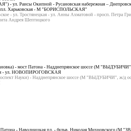
 ул. Раисы Окипной - Русановская набережная – Днепровская н
е - пл. Харьковская - М "БОРИСПОЛЬСКАЯ"
 - ул. Тростянецкая - ул. Анны Ахматовой - просп. Петра Григ
ита Андрея Шептицкого
новка) - мост Патона - Надднепрянское шоссе (М "ВЫДУБИЧИ", 
тская - ул. НОВОПИРОГОВСКАЯ
ект Науки) - Надднепрянское шоссе (М "ВЫДУБИЧИ", ж/д ост. 
Я
мост Патона - Наводницкая пл. - бульв. Николая Михновского 