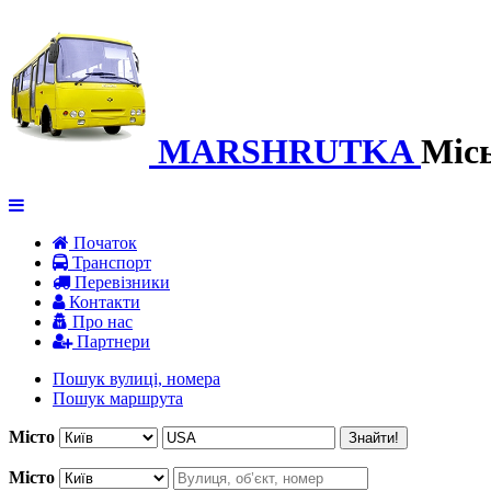
MARSHRUTKA
Міс
Початок
Транспорт
Перевiзники
Контакти
Про нас
Партнери
Пошук вулиці, номера
Пошук маршрута
Місто
Знайти!
Місто