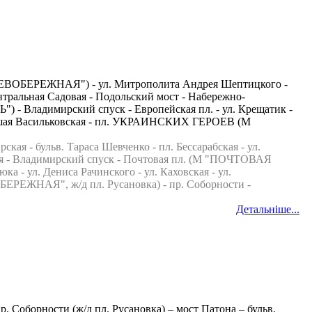
 М "ЛЕВОБЕРЕЖНАЯ") - ул. Митрополита Андрея Шептицкого -
ентральная Садовая - Подольский мост - Набережно-
 - Владимирский спуск - Европейская пл. - ул. Крещатик -
шая Васильковская - пл. УКРАИНСКИХ ГЕРОЕВ (М
 бульв. Тараса Шевченко - пл. Бессарабская - ул.
- Владимирский спуск - Почтовая пл. (М "ПОЧТОВАЯ
 - ул. Дениса Рачинского - ул. Каховская - ул.
БЕРЕЖНАЯ", ж/д пл. Русановка) - пр. Соборности -
Детальніше...
Соборности (ж/д пл. Русановка) – мост Патона – бульв.