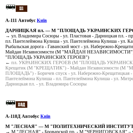
A-111 Автобус
Київ
ДАРНИЦКАЯ пл. — М "ПЛОЩАДЬ УКРАИНСКИХ ГЕР
→ ул. Владимира Сосюры - ул. Пластовая - Дарницкая пл. - 
пл. Пантелеймона Кулиша - ул. Пантелеймона Кулиша - ул. Ках
Рыбальская дорога - Гаванский мост - ул. Набережно-Креща
Майдан Независимости (М "МАЙДАН НЕЗАВИСИМОСТИ") - ул
"ПЛОЩАДЬ УКРАИНСКИХ ГЕРОЕВ")
←
пл. УКРАИНСКИХ ГЕРОЕВ (М "ПЛОЩАДЬ УКРАИНСКИХ ГЕРОЕВ"
Крещатик (М "КРЕЩАТИК") - Майдан Независимости (М "М
ПЛОЩАДЬ") - Боричев спуск - ул. Набережно-Крещатицкая - По
Пантелеймона Кулиша - пл. Пантелеймона Кулиша - ул. Митр
Дарницкая пл. - ул. Владимира Сосюры
A-118Д Автобус
Київ
М "ЛЕСНАЯ" — М "ПОЛИТЕХНИЧЕСКИЙ ИНСТИТУ
→ М "ЛЕСНАЯ" - Броварской пр. - М "ЧЕРНИГОВСКАЯ" – ул. Гн