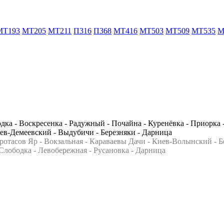
MT193
MT205
MT211
П316
П368
MT416
MT503
MT509
MT535
M
дка - Воскресенка - Радужный - Почайна - Куренёвка - Приорка -
иев-Демеевский - Выдубичи - Березняки - Дарница
ротасов Яр - Вокзальная - Караваевы Дачи - Киев-Волынский - Б
Слободка - Левобережная - Русановка - Дарница