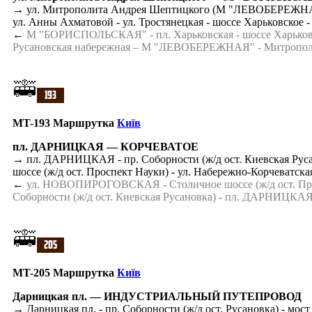
→ ул. Митрополита Андрея Шептицкого (М "ЛЕВОБЕРЕЖНАЯ") -
ул. Анны Ахматовой - ул. Тростянецкая - шоссе Харьковско
←
М "БОРИСПОЛЬСКАЯ" - пл. Харьковская - шоссе Харьковское
Русановская набережная – М "ЛЕВОБЕРЕЖНАЯ" - Митропол
MT-193 Маршрутка
Київ
пл. ДАРНИЦКАЯ — КОРЧЕВАТОЕ
→ пл. ДАРНИЦКАЯ - пр. Соборности (ж/д ост. Киевская Руса
шоссе (ж/д ост. Проспект Науки) - ул. Набережно-Корчева
←
ул. НОВОПИРОГОВСКАЯ - Столичное шоссе (ж/д ост. Просп
Соборности (ж/д ост. Киевская Русановка) - пл. ДАРНИЦКА
MT-205 Маршрутка
Київ
Дарницкая пл. — ИНДУСТРИАЛЬНЫЙ ПУТЕПРОВОД
→ Дарницкая пл. - пр. Соборности (ж/д ост. Русановка) - 