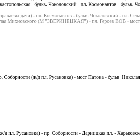
вастопольская - бульв. Чоколовский - пл. Космонавтов - бульв. 
ваевы дачи) - пл. Космонавтов - бульв. Чоколовский - пл. Севас
я Михновского (М "ЗВЕРИНЕЦКАЯ") - пл. Героев ВОВ - мост Пат
- пр. Соборности (ж/д пл. Русановка) - мост Патона - бульв.
 пл. Русановка) - пр. Соборности - Дарницкая пл. - Харьковс