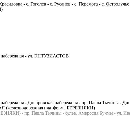
ка - с. Гоголев - с. Русанов - с. Перемога - с. Остролучье - с
Я)
 набережная - ул. ЭНТУЗИАСТОВ
ережная - Днепровская набережная - пр. Павла Тычины - Днепр
АЯ (железнодорожная платформа БЕРЕЗНЯКИ)
КИ) - пр. Павла Тычины - бульв. Амвросия Бучмы - ул. Ивана