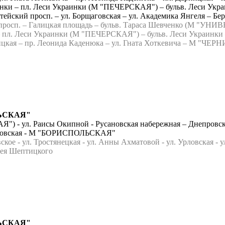
нки – пл. Леси Украинки (М "ПЕЧЕРСКАЯ") – бульв. Леси Украинк
тейский просп. – ул. Борщаговская – ул. Академика Янгел
– Галицкая площадь – бульв. Тараса Шевченко (М "УНИВЕРСИ
и – пл. Леси Украинки (М "ПЕЧЕРСКАЯ") – бульв. Леси Украинки
арницкая – пр. Леонида Каденюка – ул. Гната Хоткевича – М "
ЛЬСКАЯ"
 ул. Раисы Окипной - Русановская набережная – Днепровская н
арьковская - М "БОРИСПОЛЬСКАЯ"
 - ул. Тростянецкая - ул. Анны Ахматовой - ул. Урловская - у
ея Шептицкого
ЛЬСКАЯ"