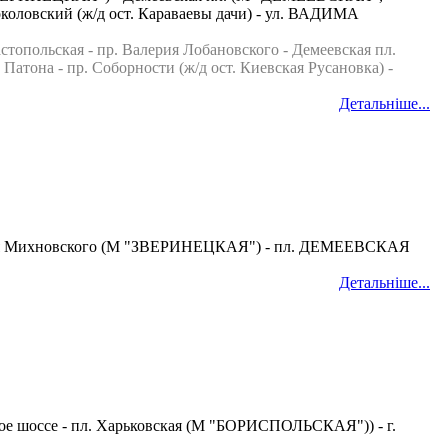
Чоколовский (ж/д ост. Караваевы дачи) - ул. ВАДИМА
топольская - пр. Валерия Лобановского - Демеевская пл.
она - пр. Соборности (ж/д ост. Киевская Русановка) -
Детальніше...
 Николая Михновского (М "ЗВЕРИНЕЦКАЯ") - пл. ДЕМЕЕВСКАЯ
Детальніше...
кое шоссе - пл. Харьковская (М "БОРИСПОЛЬСКАЯ")) - г.