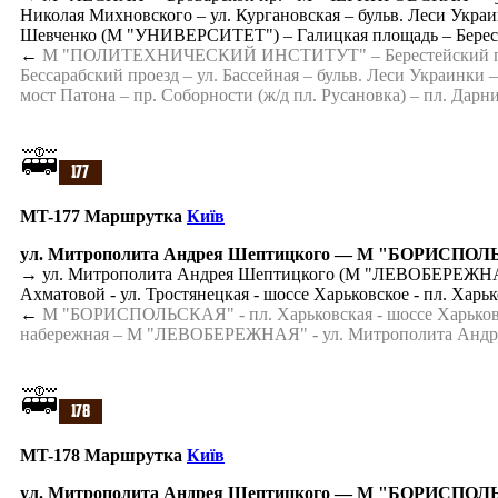
Николая Михновского – ул. Кургановская – бульв. Леси Украи
Шевченко (М "УНИВЕРСИТЕТ") – Галицкая площадь – Берес
←
М "ПОЛИТЕХНИЧЕСКИЙ ИНСТИТУТ" – Берестейский просп. 
Бессарабский проезд – ул. Бассейная – бульв. Леси Украинк
мост Патона – пр. Соборности (ж/д пл. Русановка) – пл. Д
MT-177 Маршрутка
Київ
ул. Митрополита Андрея Шептицкого — М "БОРИСПО
→ ул. Митрополита Андрея Шептицкого (М "ЛЕВОБЕРЕЖНАЯ") -
Ахматовой - ул. Тростянецкая - шоссе Харьковское - пл. Х
←
М "БОРИСПОЛЬСКАЯ" - пл. Харьковская - шоссе Харьковское
набережная – М "ЛЕВОБЕРЕЖНАЯ" - ул. Митрополита Андр
MT-178 Маршрутка
Київ
ул. Митрополита Андрея Шептицкого — М "БОРИСПО