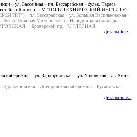
и – ул. Бассейная – пл. Бессарабская – бульв. Тараса
я – Берестейский просп. – М "ПОЛИТЕХНИЧЕСКИЙ ИНСТИТУТ"
ТЕТ") – пл. Бессарабская – ул. Большая Васильковская –
 – бульв. Николая Михновского – Наводницкая площадь –
ЧЕРНИГОВСКАЯ" - Броварской пр. - М "ЛЕСНАЯ"
Детальніше...
абережная - ул. Здолбуновская – ул. Урловская - ул. Анны
л. Здолбуновская – Днепровская набережная - Русановская
Детальніше...