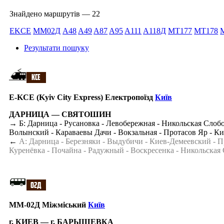
Знайдено маршрутів — 22
ЕKCE
ММ02Д
A48
A49
A87
A95
A111
A118Д
MT177
MT178
Результати пошуку
Е-KCE (Kyiv City Express) Електропоїзд
Київ
ДАРНИЦА — СВЯТОШИН
→ Б: Дарница - Русановка - Левобережная - Никольская Слобо
Волынский - Караваевы Дачи - Вокзальная - Протасов Яр - К
←
А: Дарница - Березняки - Выдубичи - Киев-Демеевский - П
Куренёвка - Почайна - Радужный - Воскресенка - Никольская 
ММ-02Д Міжміський
Київ
г. КИЕВ — г. БАРЫШЕВКА