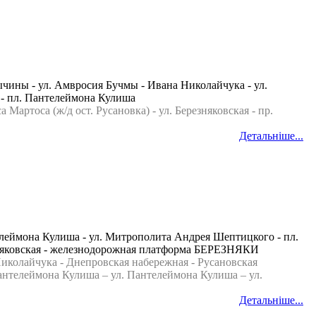
чины - ул. Амвросия Бучмы - Ивана Николайчука - ул.
 - пл. Пантелеймона Кулиша
тоса (ж/д ост. Русановка) - ул. Березняковская - пр.
Детальніше...
телеймона Кулиша - ул. Митрополита Андрея Шептицкого - пл.
зняковская - железнодорожная платформа БЕРЕЗНЯКИ
иколайчука - Днепровская набережная - Русановская
нтелеймона Кулиша – ул. Пантелеймона Кулиша – ул.
Детальніше...