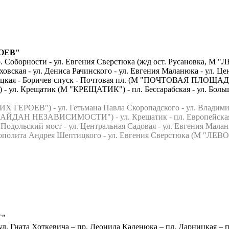
ОЕВ"
пр. Соборности - ул. Евгения Сверстюка (ж/д ост. Русановка,
овская - ул. Дениса Рачинского - ул. Евгения Маланюка - ул. Ц
тицкая - Боричев спуск - Почтовая пл. (М "ПОЧТОВАЯ ПЛОЩАДЬ")
. Крещатик (М "КРЕЩАТИК") - пл. Бессарабская - ул. Боль
) - ул. Гетьмана Павла Скоропадского - ул. Владимирская -
АЙДАН НЕЗАВИСИМОСТИ") - ул. Крещатик - пл. Европейская 
дольский мост - ул. Центральная Садовая - ул. Евгения Маланюка
ополита Андрея Шептицкого - ул. Евгения Сверстюка (М "ЛЕВО
Т"
ата Хоткевича – пр. Леонида Каденюка – пл. Дарницкая – пр. 