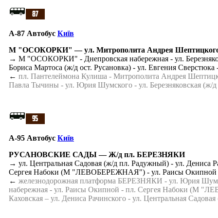
A-87 Автобус
Київ
М "ОСОКОРКИ" — ул. Митрополита Андрея Шептицког
→ М "ОСОКОРКИ" - Днепровская набережная - ул. Березняковс
Бориса Мартоса (ж/д ост. Русановка) - ул. Евгения Сверст
←
пл. Пантелеймона Кулиша - Митрополита Андрея Шептицког
Павла Тычины - ул. Юрия Шумского - ул. Березняковская (ж/
A-95 Автобус
Київ
РУСАНОВСКИЕ САДЫ — Ж/д пл. БЕРЕЗНЯКИ
→ ул. Центральная Садовая (ж/д пл. Радужный) - ул. Дениса 
Сергея Набоки (М "ЛЕВОБЕРЕЖНАЯ") - ул. Раисы Окипной - 
←
железнодорожная платформа БЕРЕЗНЯКИ - ул. Юрия Шумско
набережная - ул. Раисы Окипной - пл. Сергея Набоки (М "Л
Каховская – ул. Дениса Рачинского - ул. Центральная Садовая