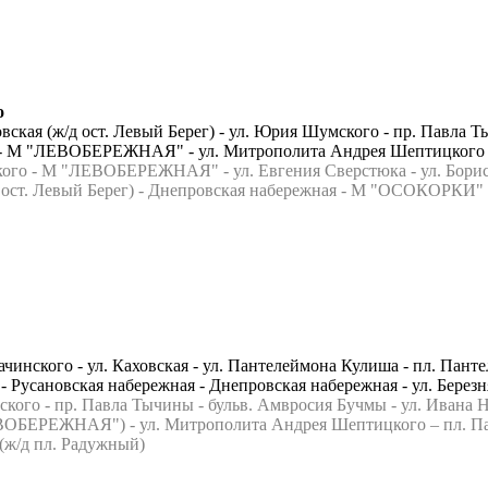
о
кая (ж/д ост. Левый Берег) - ул. Юрия Шумского - пр. Павла Ты
юка - М "ЛЕВОБЕРЕЖНАЯ" - ул. Митрополита Андрея Шептицкого
о - М "ЛЕВОБЕРЕЖНАЯ" - ул. Евгения Сверстюка - ул. Бориса Мар
д ост. Левый Берег) - Днепровская набережная - М "ОСОКОРКИ"
Рачинского - ул. Каховская - ул. Пантелеймона Кулиша - пл. Пан
Русановская набережная - Днепровская набережная - ул. Бере
го - пр. Павла Тычины - бульв. Амвросия Бучмы - ул. Ивана Н
ЕВОБЕРЕЖНАЯ") - ул. Митрополита Андрея Шептицкого – пл. Па
 (ж/д пл. Радужный)