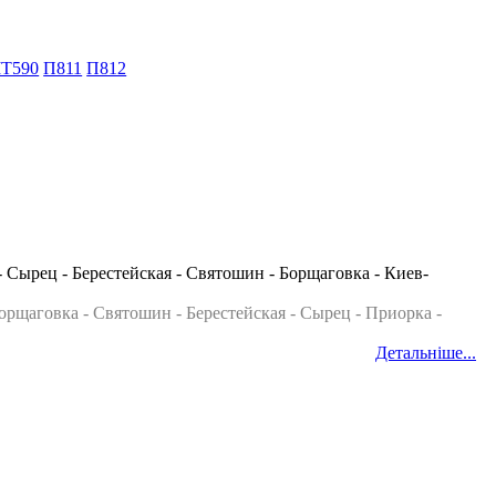
T590
П811
П812
 Сырец - Берестейская - Святошин - Борщаговка - Киев-
орщаговка - Святошин - Берестейская - Сырец - Приорка -
Детальніше...