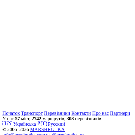
Початок
Транспорт
Перевiзники
Контакти
Про нас
Партнери
У нас
57
міст,
2742
маршрутів,
308
перевізників
🇺🇦 Українська
🇷🇺 Русский
© 2006–2026
MARSHRUTKA
info@marshrutka.com.ua
@marshrutka_ua