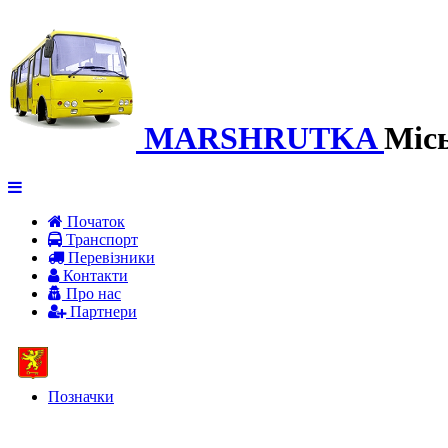
MARSHRUTKA
Міс
Початок
Транспорт
Перевiзники
Контакти
Про нас
Партнери
Позначки