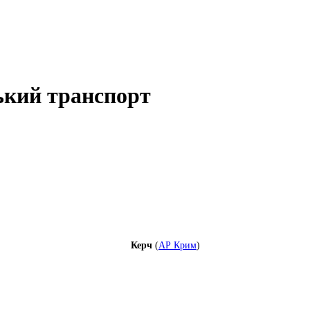
ький транспорт
Керч
(
АР Крим
)