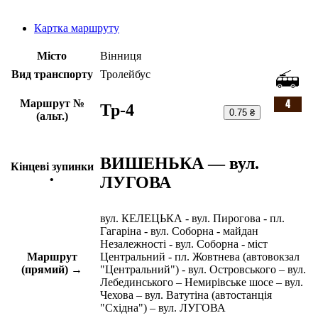
Картка маршруту
Місто
Вінниця
Вид транспорту
Тролейбус
Маршрут №
Тр-4
0.75 ₴
(альт.)
ВИШЕНЬКА — вул.
Кінцеві зупинки
ЛУГОВА
•
вул. КЕЛЕЦЬКА - вул. Пирогова - пл.
Гагаріна - вул. Соборна - майдан
Незалежності - вул. Соборна - міст
Маршрут
Центральний - пл. Жовтнева (автовокзал
(прямий) →
"Центральний") - вул. Островського – вул.
Лебединського – Немирівське шосе – вул.
Чехова – вул. Ватутіна (автостанція
"Східна") – вул. ЛУГОВА