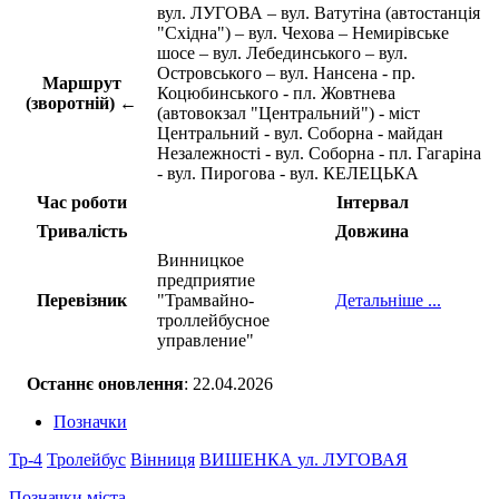
вул. ЛУГОВА – вул. Ватутіна (автостанція
"Східна") – вул. Чехова – Немирівське
шосе – вул. Лебединського – вул.
Островського – вул. Нансена - пр.
Маршрут
Коцюбинського - пл. Жовтнева
(зворотній) ←
(автовокзал "Центральний") - міст
Центральний - вул. Соборна - майдан
Незалежності - вул. Соборна - пл. Гагаріна
- вул. Пирогова - вул. КЕЛЕЦЬКА
Час роботи
Інтервал
Тривалість
Довжина
Винницкое
предприятие
Перевізник
"Трамвайно-
Детальніше ...
троллейбусное
управление"
Останнє оновлення
: 22.04.2026
Позначки
Тр-4
Тролейбус
Вінниця
ВИШЕНКА
ул. ЛУГОВАЯ
Позначки міста