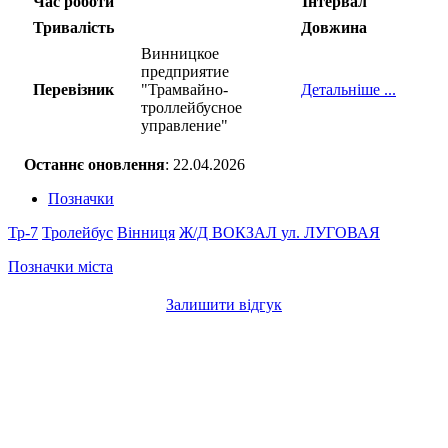
Час роботи
Інтервал
Тривалість
Довжина
Винницкое
предприятие
Перевізник
"Трамвайно-
Детальніше ...
троллейбусное
управление"
Останнє оновлення
: 22.04.2026
Позначки
Тр-7
Тролейбус
Вінниця
Ж/Д ВОКЗАЛ
ул. ЛУГОВАЯ
Позначки міста
Залишити відгук