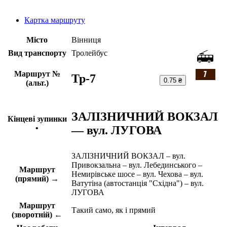
Картка маршруту
Місто
Вінниця
Вид транспорту
Тролейбус
Маршрут №
Тр-7
0.75 ₴
(альт.)
ЗАЛІЗНИЧНИЙ ВОКЗАЛ
Кінцеві зупинки
— вул. ЛУГОВА
•
ЗАЛІЗНИЧНИЙ ВОКЗАЛ – вул.
Привокзальна – вул. Лебединського –
Маршрут
Немирівське шосе – вул. Чехова – вул.
(прямий) →
Ватутіна (автостанція "Східна") – вул.
ЛУГОВА
Маршрут
Такий само, як і прямий
(зворотній) ←