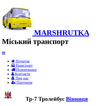
MARSHRUTKA
Міський транспорт
Початок
Транспорт
Перевiзники
Контакти
Про нас
Партнери
Тр-7 Тролейбус
Вінниця