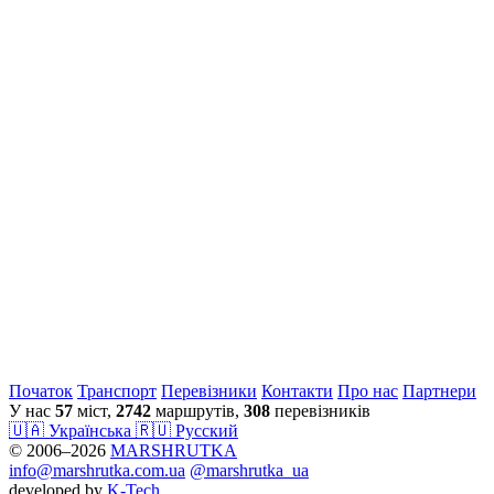
Початок
Транспорт
Перевiзники
Контакти
Про нас
Партнери
У нас
57
міст,
2742
маршрутів,
308
перевізників
🇺🇦 Українська
🇷🇺 Русский
© 2006–2026
MARSHRUTKA
info@marshrutka.com.ua
@marshrutka_ua
developed by
K-Tech