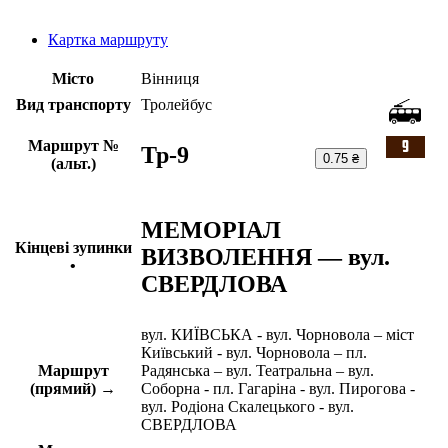
Картка маршруту
Місто
Вінниця
Вид транспорту
Тролейбус
Маршрут №
Тр-9
0.75 ₴
(альт.)
МЕМОРІАЛ
Кінцеві зупинки
ВИЗВОЛЕННЯ — вул.
•
СВЕРДЛОВА
вул. КИЇВСЬКА - вул. Чорновола – міст
Київський - вул. Чорновола – пл.
Маршрут
Радянська – вул. Театральна – вул.
(прямий) →
Соборна - пл. Гагаріна - вул. Пирогова -
вул. Родіона Скалецького - вул.
СВЕРДЛОВА