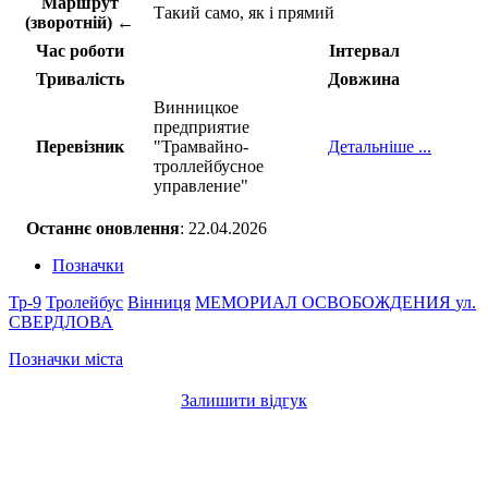
Маршрут
Такий само, як і прямий
(зворотній) ←
Час роботи
Інтервал
Тривалість
Довжина
Винницкое
предприятие
Перевізник
"Трамвайно-
Детальніше ...
троллейбусное
управление"
Останнє оновлення
: 22.04.2026
Позначки
Тр-9
Тролейбус
Вінниця
МЕМОРИАЛ ОСВОБОЖДЕНИЯ
ул.
СВЕРДЛОВА
Позначки міста
Залишити відгук