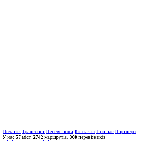
Початок
Транспорт
Перевiзники
Контакти
Про нас
Партнери
У нас
57
міст,
2742
маршрутів,
308
перевізників