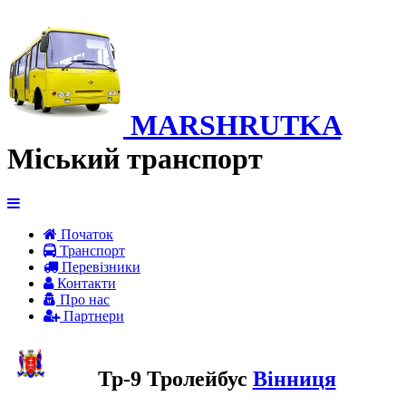
MARSHRUTKA
Міський транспорт
Початок
Транспорт
Перевiзники
Контакти
Про нас
Партнери
Тр-9 Тролейбус
Вінниця