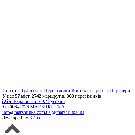
Початок
Транспорт
Перевiзники
Контакти
Про нас
Партнери
У нас
57
міст,
2742
маршрутів,
308
перевізників
🇺🇦 Українська
🇷🇺 Русский
© 2006–2026
MARSHRUTKA
info@marshrutka.com.ua
@marshrutka_ua
developed by
K-Tech