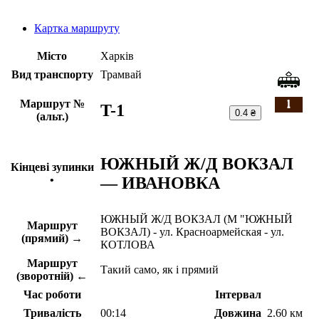
Картка маршруту
Місто
Харків
Вид транспорту
Трамвай
Маршрут №
T-1
0.4 ₴
(альт.)
ЮЖНЫЙ Ж/Д ВОКЗАЛ
Кінцеві зупинки
— ИВАНОВКА
•
ЮЖНЫЙ Ж/Д ВОКЗАЛ (М "ЮЖНЫЙ
Маршрут
ВОКЗАЛ) - ул. Красноармейская - ул.
(прямий) →
КОТЛОВА
Маршрут
Такий само, як і прямий
(зворотній) ←
Час роботи
Інтервал
Тривалість
00:14
Довжина
2.60 км