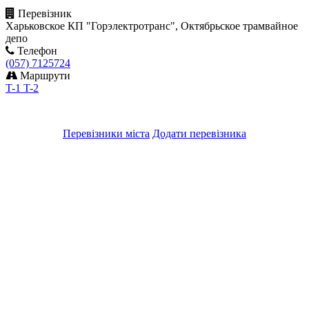
Перевізник
Харьковское КП "Горэлектротранс", Октябрьское трамвайное
депо
Телефон
(057) 7125724
Маршрути
T-1
T-2
Перевізники міста
Додати перевізника