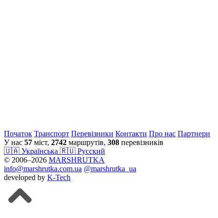
Початок
Транспорт
Перевiзники
Контакти
Про нас
Партнери
У нас
57
міст,
2742
маршрутів,
308
перевізників
🇺🇦 Українська
🇷🇺 Русский
© 2006–2026
MARSHRUTKA
info@marshrutka.com.ua
@marshrutka_ua
developed by
K-Tech