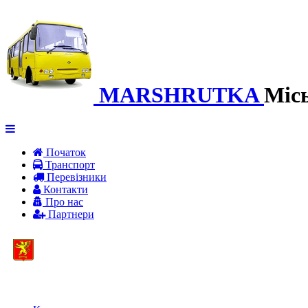
MARSHRUTKA
Міс
Початок
Транспорт
Перевiзники
Контакти
Про нас
Партнери