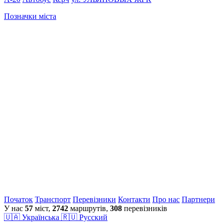
Позначки міста
Початок
Транспорт
Перевiзники
Контакти
Про нас
Партнери
У нас
57
міст,
2742
маршрутів,
308
перевізників
🇺🇦 Українська
🇷🇺 Русский