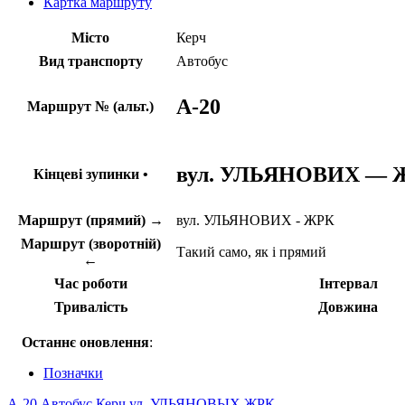
Картка маршруту
Місто
Керч
Вид транспорту
Автобус
A-20
Маршрут № (альт.)
вул. УЛЬЯНОВИХ — 
Кінцеві зупинки •
Маршрут (прямий) →
вул. УЛЬЯНОВИХ - ЖРК
Маршрут (зворотній)
Такий само, як і прямий
←
Час роботи
Інтервал
Тривалість
Довжина
Останнє оновлення
:
Позначки
A-20
Автобус
Керч
ул. УЛЬЯНОВЫХ
ЖРК