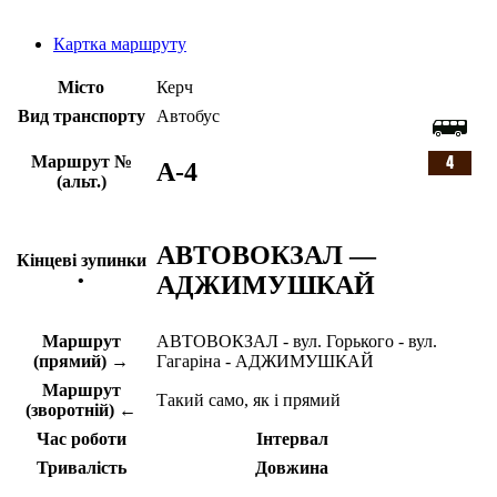
Картка маршруту
Місто
Керч
Вид транспорту
Автобус
Маршрут №
A-4
(альт.)
АВТОВОКЗАЛ —
Кінцеві зупинки
АДЖИМУШКАЙ
•
Маршрут
АВТОВОКЗАЛ - вул. Горького - вул.
(прямий) →
Гагаріна - АДЖИМУШКАЙ
Маршрут
Такий само, як і прямий
(зворотній) ←
Час роботи
Інтервал
Тривалість
Довжина