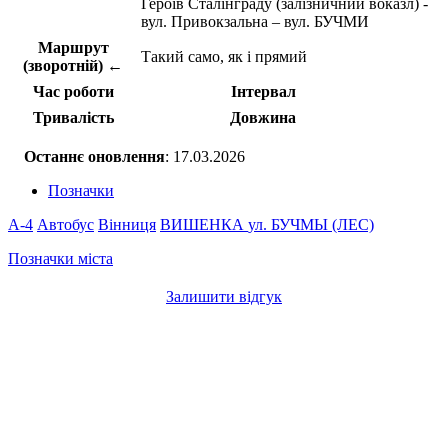
Героїв Сталінграду (залізничний воказл) -
вул. Привокзальна – вул. БУЧМИ
Маршрут
Такий само, як і прямий
(зворотній) ←
Час роботи
Інтервал
Тривалість
Довжина
Останнє оновлення
: 17.03.2026
Позначки
A-4
Автобус
Вінниця
ВИШЕНКА
ул. БУЧМЫ (ЛЕС)
Позначки міста
Залишити відгук