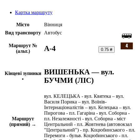
Картка маршруту
Місто
Вінниця
Вид транспорту
Автобус
Маршрут №
A-4
0.75 ₴
(альт.)
ВИШЕНЬКА — вул.
Кінцеві зупинки
БУЧМИ (ЛІС)
•
вул. КЕЛЕЦЬКА - вул. Квятека – вул.
Василя Порика – вул. Воїнів-
Інтернаціоналістів – вул. Келецька – вул.
Пирогова - пл. Гагаріна - вул. Соборна -
Маршрут
пл. Незалежності - вул. Соборна - міст
(прямий) →
Центральний - пл. Жовтнева (автовокзал
"Центральний") - пр. Коцюбинського - пл.
Перемоги - бульв. Коцюбинського - пл.