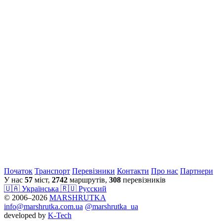
Початок
Транспорт
Перевiзники
Контакти
Про нас
Партнери
У нас
57
міст,
2742
маршрутів,
308
перевізників
🇺🇦 Українська
🇷🇺 Русский
© 2006–2026
MARSHRUTKA
info@marshrutka.com.ua
@marshrutka_ua
developed by
K-Tech