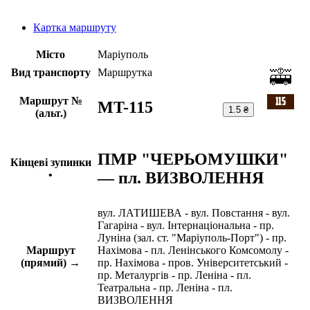
Картка маршруту
Місто
Маріуполь
Вид транспорту
Маршрутка
Маршрут №
MT-115
1.5 ₴
(альт.)
ПМР "ЧЕРЬОМУШКИ"
Кінцеві зупинки
— пл. ВИЗВОЛЕННЯ
•
вул. ЛАТИШЕВА - вул. Повстання - вул.
Гагаріна - вул. Інтернаціональна - пр.
Луніна (зал. ст. "Маріуполь-Порт") - пр.
Маршрут
Нахімова - пл. Ленінського Комсомолу -
(прямий) →
пр. Нахімова - пров. Університетський -
пр. Металургів - пр. Леніна - пл.
Театральна - пр. Леніна - пл.
ВИЗВОЛЕННЯ