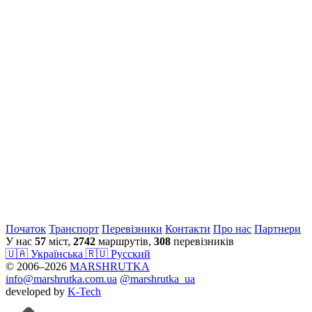
Початок
Транспорт
Перевiзники
Контакти
Про нас
Партнери
У нас
57
міст,
2742
маршрутів,
308
перевізників
🇺🇦 Українська
🇷🇺 Русский
© 2006–2026
MARSHRUTKA
info@marshrutka.com.ua
@marshrutka_ua
developed by
K-Tech