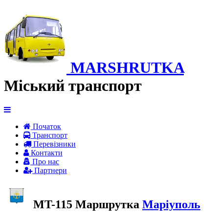
MARSHRUTKA
Міський транспорт
Початок
Транспорт
Перевiзники
Контакти
Про нас
Партнери
MT-115 Маршрутка
Маріуполь