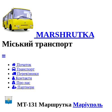
MARSHRUTKA
Міський транспорт
Початок
Транспорт
Перевiзники
Контакти
Про нас
Партнери
MT-131 Маршрутка
Маріуполь