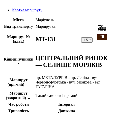
Картка маршруту
Місто
Маріуполь
Вид транспорту
Маршрутка
Маршрут №
MT-131
1.5 ₴
(альт.)
ЦЕНТРАЛЬНИЙ РИНОК
Кінцеві зупинки
— СЕЛИЩЕ МОРЯКІВ
•
пр. МЕТАЛУРГІВ - пр. Леніна - вул.
Маршрут
Червонофлотська - вул. Ушакова - вул.
(прямий) →
ГАГАРІНА
Маршрут
Такий само, як і прямий
(зворотній) ←
Час роботи
Інтервал
Тривалість
Довжина