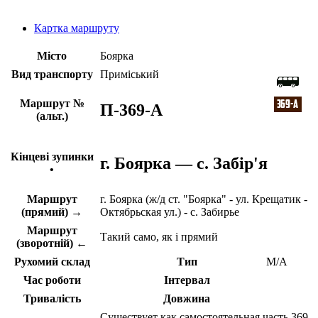
Картка маршруту
Місто
Боярка
Вид транспорту
Приміський
Маршрут №
П-369-А
(альт.)
Кінцеві зупинки
г. Боярка — с. Забір'я
•
Маршрут
г. Боярка (ж/д ст. "Боярка" - ул. Крещатик -
(прямий) →
Октябрьская ул.) - с. Забирье
Маршрут
Такий само, як і прямий
(зворотній) ←
Рухомий склад
Тип
М/А
Час роботи
Інтервал
Тривалість
Довжина
Существует как самостоятельная часть 369