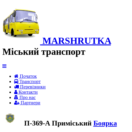
MARSHRUTKA
Міський транспорт
Початок
Транспорт
Перевiзники
Контакти
Про нас
Партнери
П-369-А Приміський
Боярка