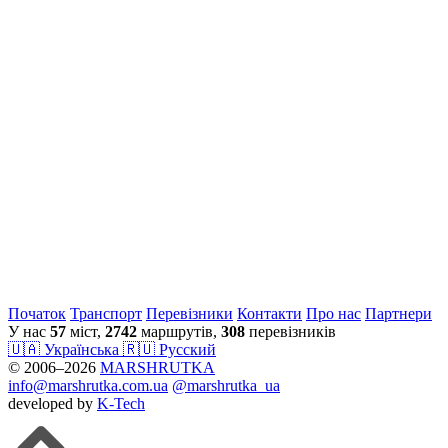
Початок
Транспорт
Перевiзники
Контакти
Про нас
Партнери
У нас
57
міст,
2742
маршрутів,
308
перевізників
🇺🇦 Українська
🇷🇺 Русский
© 2006–2026
MARSHRUTKA
info@marshrutka.com.ua
@marshrutka_ua
developed by
K-Tech