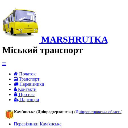
MARSHRUTKA
Міський транспорт
Початок
Транспорт
Перевiзники
Контакти
Про нас
Партнери
Кам'янське (Дніпродзержинськ)
(
Дніпропетровська область
)
Перевізники Кам'янське