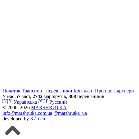
Початок
Транспорт
Перевiзники
Контакти
Про нас
Партнери
У нас
57
міст,
2742
маршрутів,
308
перевізників
🇺🇦 Українська
🇷🇺 Русский
© 2006–2026
MARSHRUTKA
info@marshrutka.com.ua
@marshrutka_ua
developed by
K-Tech