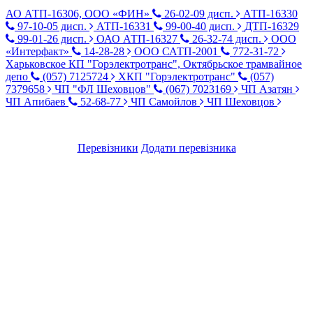
АО АТП-16306, ООО «ФИН»
26-02-09 дисп.
АТП-16330
97-10-05 дисп.
АТП-16331
99-00-40 дисп.
ДТП-16329
99-01-26 дисп.
ОАО АТП-16327
26-32-74 дисп.
ООО
«Интерфакт»
14-28-28
ООО САТП-2001
772-31-72
Харьковское КП "Горэлектротранс", Октябрьское трамвайное
депо
(057) 7125724
ХКП "Горэлектротранс"
(057)
7379658
ЧП "ФЛ Шеховцов"
(067) 7023169
ЧП Азатян
ЧП Апибаев
52-68-77
ЧП Самойлов
ЧП Шеховцов
Перевізники
Додати перевізника