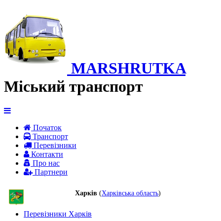
MARSHRUTKA
Міський транспорт
Початок
Транспорт
Перевiзники
Контакти
Про нас
Партнери
Харків
(
Харківська область
)
Перевізники Харків