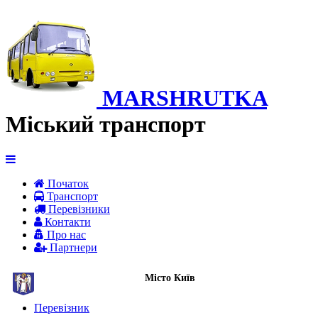
MARSHRUTKA
Міський транспорт
Початок
Транспорт
Перевiзники
Контакти
Про нас
Партнери
Місто Київ
Перевізник