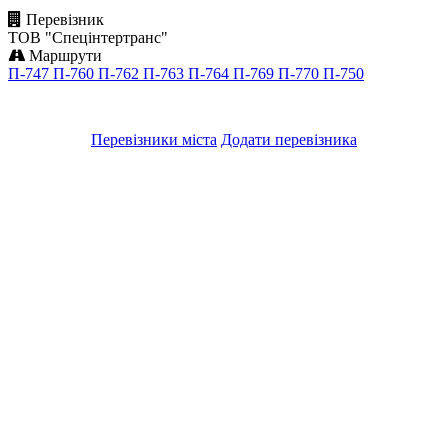
Перевізник
ТОВ "Спецінтертранс"
Маршрути
П-747
П-760
П-762
П-763
П-764
П-769
П-770
П-750
Перевізники міста
Додати перевізника