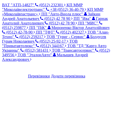
ВАТ "АТП-14827"
(0512) 232301
КП ММР
"Миколаївелектротранс"
+38 (0512) 36-40-79
КП ММР
«Миколаївпастранс»
ПП "Авто-Виола плюс"
Зайкин
Андрей Анатольевич
(0512) 42 78 90
ПП "Ива"
Гарнак
Анатолий Анатолиевич
(0512) 42 78 90
ПП "МИС"
(0512) 259877
ПП "ПіК"
Мироненко Віктор Анатолійович
(0512) 42-78-90
ПП "ТФТ"
(0512) 402327
ТОВ "Алан-
Техно"
(0512) 259217
ТОВ "Гуриг - Сервис"
Болдусев
Гурам Николаевич
(0512) 25-92-17
ТОВ
"Приватавтолюкс"
(0512) 344167
ТОВ "ТД "Карго Авто
Украины"
(0512) 581431
ТОВ "Трансавтосервис"
(0512)
349556
ТОВ "ЭталонАвто"
Малышев Андрей
Александрович
Перевізники
Додати перевізника