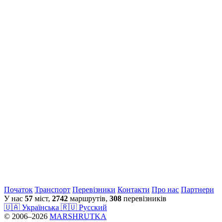
Початок
Транспорт
Перевiзники
Контакти
Про нас
Партнери
У нас
57
міст,
2742
маршрутів,
308
перевізників
🇺🇦 Українська
🇷🇺 Русский
© 2006–2026
MARSHRUTKA